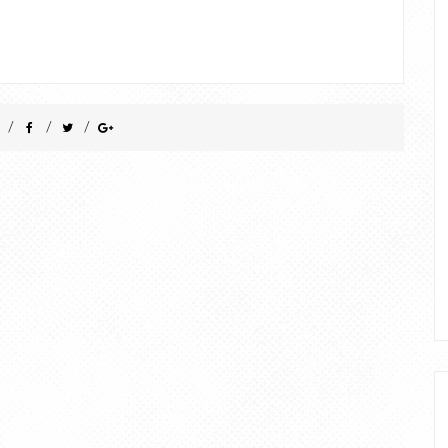
/
/
/