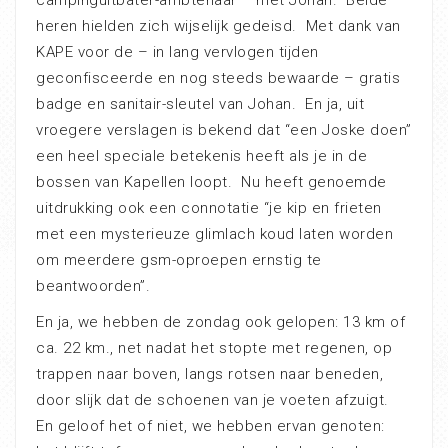
campinguitbater-ambtenaar – met Johan. Beide
heren hielden zich wijselijk gedeisd. Met dank van
KAPE voor de – in lang vervlogen tijden
geconfisceerde en nog steeds bewaarde – gratis
badge en sanitair-sleutel van Johan. En ja, uit
vroegere verslagen is bekend dat “een Joske doen”
een heel speciale betekenis heeft als je in de
bossen van Kapellen loopt. Nu heeft genoemde
uitdrukking ook een connotatie “je kip en frieten
met een mysterieuze glimlach koud laten worden
om meerdere gsm-oproepen ernstig te
beantwoorden”.
En ja, we hebben de zondag ook gelopen: 13 km of
ca. 22 km., net nadat het stopte met regenen, op
trappen naar boven, langs rotsen naar beneden,
door slijk dat de schoenen van je voeten afzuigt.
En geloof het of niet, we hebben ervan genoten: