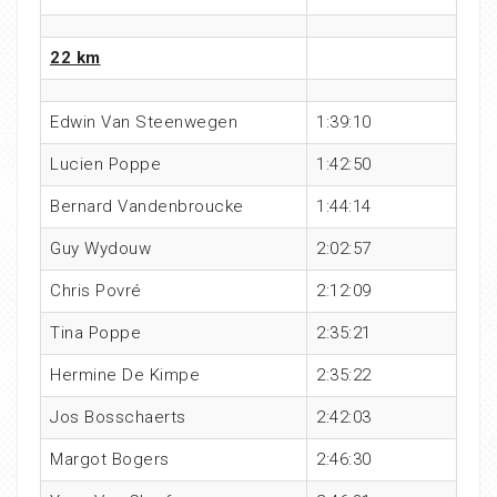
22 km
Edwin Van Steenwegen
1:39:10
Lucien Poppe
1:42:50
Bernard Vandenbroucke
1:44:14
Guy Wydouw
2:02:57
Chris Povré
2:12:09
Tina Poppe
2:35:21
Hermine De Kimpe
2:35:22
Jos Bosschaerts
2:42:03
Margot Bogers
2:46:30