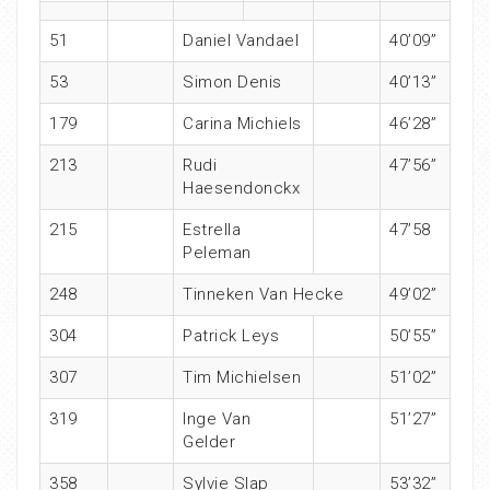
51
Daniel Vandael
40’09”
53
Simon Denis
40’13”
179
Carina Michiels
46’28”
213
Rudi
47’56”
Haesendonckx
215
Estrella
47’58
Peleman
248
Tinneken Van Hecke
49’02”
304
Patrick Leys
50’55”
307
Tim Michielsen
51’02”
319
Inge Van
51’27”
Gelder
358
Sylvie Slap
53’32”