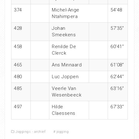
374
Michel-Ange
54’48
Ntahimpera
428
Johan
57’35”
Smeekens
458
Renilde De
60’41”
Clerck
465
Ans Minnaard
61’08”
480
Luc Joppen
62’44”
485
Veerle Van
63’16”
Wesenbeeck
497
Hilde
67’33”
Claessens
Joggings - archief
#
jogging