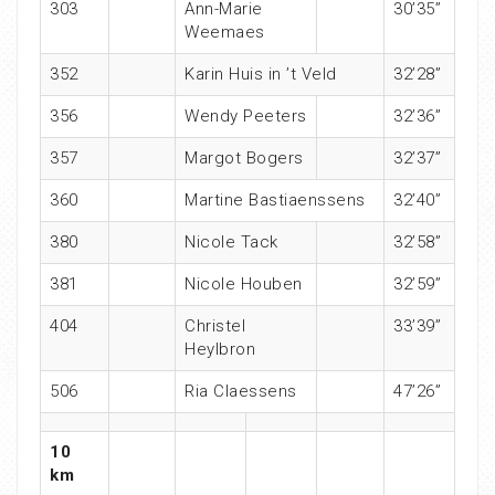
303
Ann-Marie
30’35”
Weemaes
352
Karin Huis in ’t Veld
32’28”
356
Wendy Peeters
32’36”
357
Margot Bogers
32’37”
360
Martine Bastiaenssens
32’40”
380
Nicole Tack
32’58”
381
Nicole Houben
32’59”
404
Christel
33’39”
Heylbron
506
Ria Claessens
47’26”
10
km