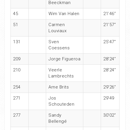
Beeckman
45
Wim Van Halen
21’46”
51
Carmen
21’57”
Louviaux
131
Sven
25’47”
Coessens
209
Jorge Figueroa
28’24”
210
Veerle
28’24”
Lambrechts
254
Arne Brits
29’26”
271
Jos
29’49
Schouteden
277
Sandy
30’02”
Bellengé