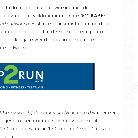
rste lustrum toe. In samenwerking met de
de
nd op zaterdag 3 oktober immers de “
5
KAPE-
oede gewoonte
– start en aankomst op en rond de
 De deelnemers hadden de keuze uit een parcours
een leuk najaarsweertje gezorgd, zodat de
den afwerken.
10 km; zowel bij de dames als bij de heren)
was er een
l, geschonken door de sponsor van onze club :
de
25 € voor de winnaar, 15 € voor de 2
en 10 € voor
ijden :