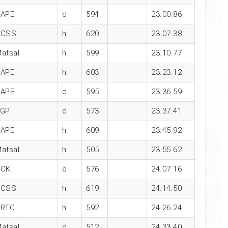
KAPE
d
594
23.00.86
ACSS
h
620
23.07.38
atsal
h
599
23.10.77
KAPE
h
603
23.23.12
KAPE
d
595
23.36.59
LGP
d
573
23.37.41
KAPE
h
609
23.45.92
atsal
h
505
23.55.62
ACK
d
576
24.07.16
ACSS
h
619
24.14.50
BRTC
h
592
24.26.24
atsal
d
512
24.33.40