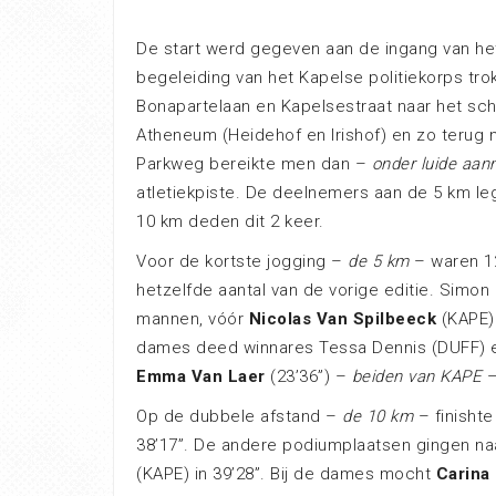
De start werd gegeven aan de ingang van he
begeleiding van het Kapelse politiekorps tro
Bonapartelaan en Kapelsestraat naar het schi
Atheneum (Heidehof en Irishof) en zo terug 
Parkweg bereikte men dan –
onder luide aan
atletiekpiste. De deelnemers aan de 5 km le
10 km deden dit 2 keer.
Voor de kortste jogging –
de 5 km
– waren 1
hetzelfde aantal van de vorige editie. Simon D
mannen, vóór
Nicolas Van Spilbeeck
(KAPE)
dames deed winnares Tessa Dennis (DUFF) e
Emma Van Laer
(23’36”) –
beiden van KAPE
–
Op de dubbele afstand –
de 10 km
– finisht
38’17”. De andere podiumplaatsen gingen n
(KAPE) in 39’28”. Bij de dames mocht
Carina