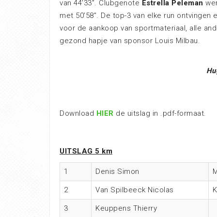
van 44’33”. Clubgenote
Estrella Peleman
wer
met 50’58”. De top-3 van elke run ontvinge
voor de aankoop van sportmateriaal, alle a
gezond hapje van sponsor Louis Milbau.
H
u
Download
HIER
de uitslag in .pdf-formaat.
UITSLAG 5 km
1
Denis Simon
M
2
Van Spilbeeck Nicolas
3
Keuppens Thierry