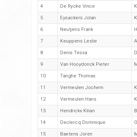
4
De Rycke Vince
5
Eysackers Jolan
K
6
Neutjens Frank
H
7
Keuppens Leslie
8
Denis Tessa
D
9
Van Hooydonck Pieter
M
10
Tanghe Thomas
11
Vermeulen Jochem
12
Vermeulen Hans
13
Hendrickx Kilian
14
Declercq Dominique
15
Baetens Joren
M