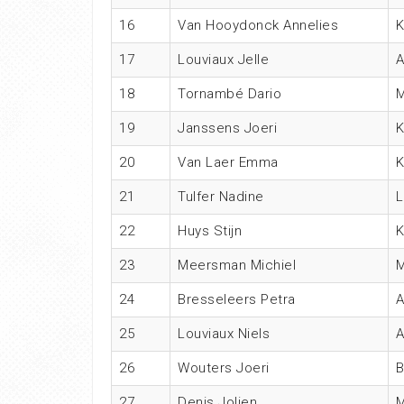
16
Van Hooydonck Annelies
17
Louviaux Jelle
18
Tornambé Dario
M
19
Janssens Joeri
20
Van Laer Emma
21
Tulfer Nadine
22
Huys Stijn
23
Meersman Michiel
M
24
Bresseleers Petra
25
Louviaux Niels
26
Wouters Joeri
27
Denis Jolien
M