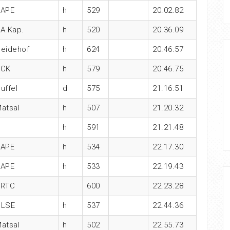
KAPE
h
529
20.02.82
A.Kap.
h
520
20.36.09
eidehof
h
624
20.46.57
ACK
h
579
20.46.75
uffel
d
575
21.16.51
atsal
h
507
21.20.32
h
591
21.21.48
KAPE
h
534
22.17.30
KAPE
h
533
22.19.43
BRTC
600
22.23.28
OLSE
h
537
22.44.36
atsal
h
502
22.55.73