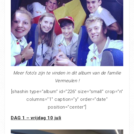
Meer foto’s zijn te vinden in dit album van de familie
Vermeulen !
[shashin type=”album” id=”226″ size=”small” crop=”n”
columns=”1″ caption=”y” order=”date”
position=”center”]
DAG 1 – vrijdag 10 juli