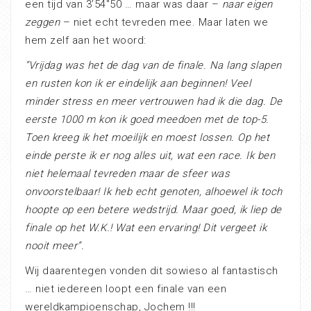
een tijd van 3’54″50 … maar was daar –
naar eigen
zeggen
– niet echt tevreden mee. Maar laten we
hem zelf aan het woord:
“Vrijdag was het de dag van de finale. Na lang slapen
en rusten kon ik er eindelijk aan beginnen! Veel
minder stress en meer vertrouwen had ik die dag. De
eerste 1000 m kon ik goed meedoen met de top-5.
Toen kreeg ik het moeilijk en moest lossen. Op het
einde perste ik er nog alles uit, wat een race. Ik ben
niet helemaal tevreden maar de sfeer was
onvoorstelbaar! Ik heb echt genoten, alhoewel ik toch
hoopte op een betere wedstrijd. Maar goed, ik liep de
finale op het W.K.! Wat een ervaring! Dit vergeet ik
nooit meer”.
Wij daarentegen vonden dit sowieso al fantastisch
… niet iedereen loopt een finale van een
wereldkampioenschap, Jochem !!!