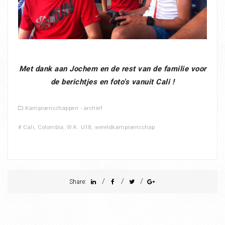
Met dank aan Jochem en de rest van de familie voor
de berichtjes en foto’s vanuit Cali !
Kampioenschappen - archief
#
Cali
,
Colombia
,
W.K. U18
,
wereldkampioenschap
/
/
/
Share: