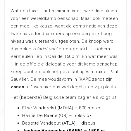
Wat een luxe … het minimum voor twee disciplines
voor een wereldkampioenschap. Maar ook meteen
een moeilijke keuze, want de combinatie van deze
twee halve fondnummers op een dergelijk hoog
niveau was uiteraard uitgesloten. De knoop werd
dan ook –
relatief snel
– doorgehakt … Jochem
Vermeulen liep in Cali de 1500 m. En wat meer was
… in de officiële delegatie voor dit kampioenschap,
kreeg Jochem ook het gezelschap van trainer Paul
Sauviller. De meervoudsvorm in “KAPE zendt zijn
zonen
uit” was hier dus wel degelijk op zijn plaats.
Het (beperkte) Belgische team zag er als volgt uit:
Elise Vanderelst (MOHA) – 800 meter
Hanne De Baene (OB) – polsstok
Babette Vandeput (ATLA) – discus
Jochem Vermeulen (KAPE) – 1500 m