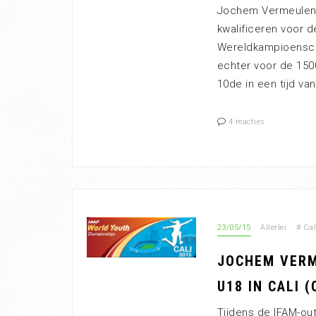
Jochem Vermeulen w
kwalificeren voor 
Wereldkampioenscha
echter voor de 1500 
10de in een tijd va
4 reacties
23/05/15
Allerlei
#
Cal
JOCHEM VERM
U18 IN CALI 
Tijdens de IFAM-ou