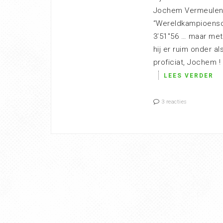
Jochem Vermeulen 
“Wereldkampioensch
3’51″56 … maar met
hij er ruim onder al
proficiat, Jochem !
LEES VERDER
3 reacties