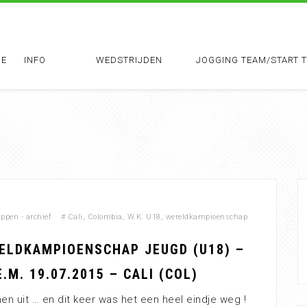
E
INFO
WEDSTRIJDEN
JOGGING TEAM/START 
pen - archief
#
Cali
,
Colombia
,
W.K. U18
,
wereldkampioenschap
RELDKAMPIOENSCHAP JEUGD (U18) –
E.M. 19.07.2015 – CALI (COL)
en uit … en dit keer was het een heel eindje weg !