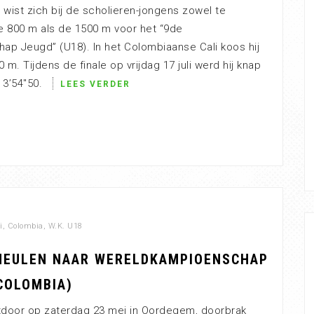
ist zich bij de scholieren-jongens zowel te
de 800 m als de 1500 m voor het “9de
p Jeugd” (U18). In het Colombiaanse Cali koos hij
m. Tijdens de finale op vrijdag 17 juli werd hij knap
n 3’54″50.
LEES VERDER
i
,
Colombia
,
W.K. U18
EULEN NAAR WERELDKAMPIOENSCHAP
(COLOMBIA)
tdoor op zaterdag 23 mei in Oordegem, doorbrak