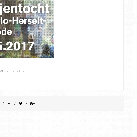
gging
,
Tongerlo
/
/
/