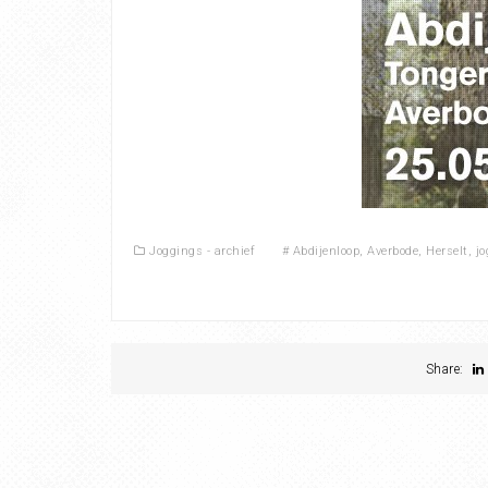
Joggings - archief
#
Abdijenloop
,
Averbode
,
Herselt
,
jo
Share: