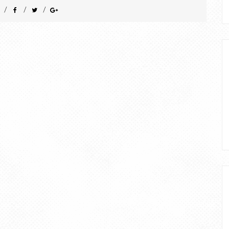
/
/
/