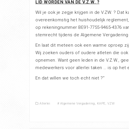
LID WORDEN VAN DE V.Z.W. ?
Wil je ook je zegje krijgen in de V.ZW. ? Dat 
overeenkomstig het huishoudelijk reglement, s
op rekeningnummer BE91-7755-9465-4376 van At
stemrecht tijdens de Algemene Vergadering 
En laat dit meteen ook een warme oproep zi
Wij zoeken ouders of oudere atleten die ook 
opnemen. Want geen leden in de V.Z.W., gee
medewerkers voor allerlei taken … is op het e
En dat willen we toch echt niet ?”
Allerlei
#
Algemene Vergadering
,
KAPE
,
VZW