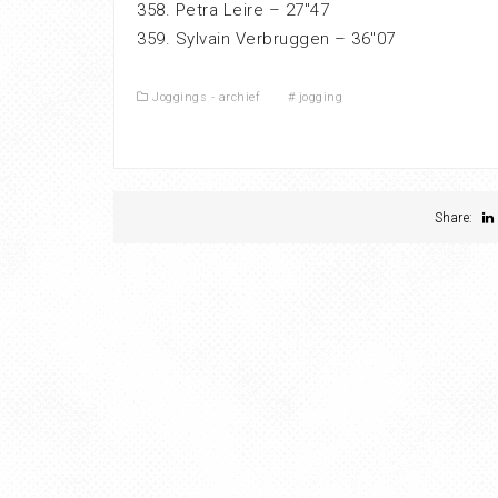
358. Petra Leire – 27″47
359. Sylvain Verbruggen – 36″07
Joggings - archief
#
jogging
Share: