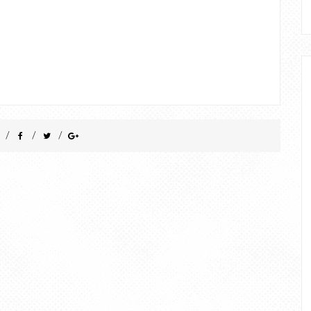
/
/
/