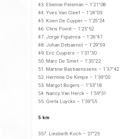
43. Etienne Peleman – 1’21″08
44. Yves Van Cleef – 1’24″09
45. Koen De Cuyper – 1’25″24
46. Chris Povré – 1’25″52
47. Jorge Figueroa – 1’26″47
48. Johan Debaenst – 1’29″59
49. Eric Cuypers – 1’31″30
50. Marc De Smet – 1’35″22
51. Martine Bastiaenssens – 1’37″42
52. Hermine De Kimpe – 1’39″00
53. Margot Bogers – 1’53″18
54. Nancy Van Herck – 1’59″51
55. Greta Luyckx – 1’59″55
5 km
357. Liesbeth Koch – 27″23