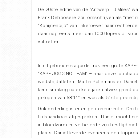
De 20ste editie van de “Antwerp 10 Miles” 
Frank Deboosere zou omschrijven als “met m
“Konijnenpijp” van linkeroever naar rechteroe
daar nog eens meer dan 1000 lopers bij voor
voltreffer.
In uitgebreide slagorde trok een grote KAPE-
“KAPE JOGGING TEAM” – naar deze loophappe
wedstrijdatleten : Martin Pallemans en Danie
kennismaking na enkele jaren afwezigheid op 
gelopen van 58’14” en was als 51ste geëindig
Ook onderling is er enige concurrentie. Om h
tijdshandicap afgesproken : Daniel mocht ni
in bloedvorm en verbeterde zijn besttijd me
plaats. Daniel leverde eveneens een toppre