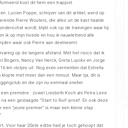
formeerd kost dit hem een trappist.
en. Lucien Poppe, schrijver van dit artikel, werd op
rende Pierre Wouters, die alles uit de kast haalde
onderschat wordt, blijkt ook op de trainingen waar hij
n ik op mijn hoede en hou ik nauwlettend alle
trijden waar ook Pierre aan deelneemt.
varing op de langere afstand. Met het risico dat ik
ot Bogers, Nancy Van Herck, Greta Luyckx en Jorge
16 km vlotjes uit. Nog even vermelden dat Estrella
klopte met meer dan een minuut. Maar tja, dit is
oggingclub en die zijn nu eenmaal sneller.
 een première : zowel Liesbeth Koch als Petra Leire
 na een geslaagde “Start to Run”-proef. En ook deze
r een “jeune premier” is maar een kleine stap :
”.
rt. Voor haar 20ste editie had je toch gehoopt dat