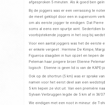
afgesproken 5 minuten. Als ik goed ben geïn
Bij de joggers was er een verrassing te noter
de meet geklopt door een in supervorm verke
om als eerste jogger te eindigen. Dat Pierre 
soms al eens een spurtje wint. Sedertdien be
voorbijstekende joggers in het oog bij weds
Voor een aantal joggers was het de eerste er
er enkele vergeet : Hermine De Kimpe, Marg
Figueroa slaagden in hun opzet en liepen de 
Peleman haar jongere broer Etienne Peleman 
logisch : Etienne is geen lid is van de KAPE-j
Ook op de shortrun (5 km) was er sprake van
namen voor het eerst deel aan een wedstrijd
5 km liepen ze vlot uit. Van een première naa
Sylvain Verbruggen legde de 5 km af in 36’07
We eindigen met een noot in mineur: de T-shi