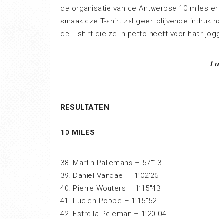
de organisatie van de Antwerpse 10 miles er
smaakloze T-shirt zal geen blijvende indruk 
de T-shirt die ze in petto heeft voor haar jog
Lu
RESULTATEN
10 MILES
38. Martin Pallemans – 57″13
39. Daniel Vandael – 1’02’26
40. Pierre Wouters – 1’15″43
41. Lucien Poppe – 1’15″52
42. Estrella Peleman – 1’20″04