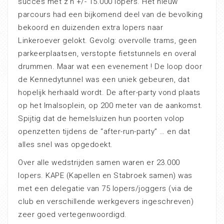
succes met z’n +/- 15.000 lopers. Het nieuw
parcours had een bijkomend deel van de bevolking
bekoord en duizenden extra lopers naar
Linkeroever gelokt. Gevolg: overvolle trams, geen
parkeerplaatsen, verstopte fietstunnels en overal
drummen. Maar wat een evenement ! De loop door
de Kennedytunnel was een uniek gebeuren, dat
hopelijk herhaald wordt. De after-party vond plaats
op het Imalsoplein, op 200 meter van de aankomst.
Spijtig dat de hemelsluizen hun poorten volop
openzetten tijdens de “after-run-party” … en dat
alles snel was opgedoekt.
Over alle wedstrijden samen waren er 23.000
lopers. KAPE (Kapellen en Stabroek samen) was
met een delegatie van 75 lopers/joggers (via de
club en verschillende werkgevers ingeschreven)
zeer goed vertegenwoordigd.