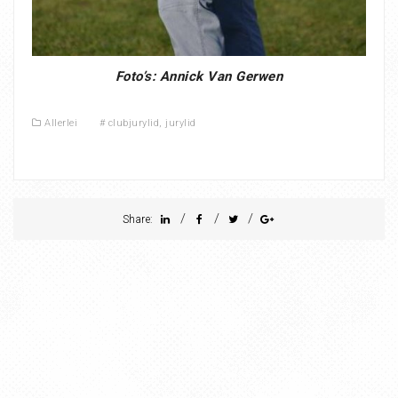
Foto’s: Annick Van Gerwen
Allerlei
#
clubjurylid
,
jurylid
/
/
/
Share: