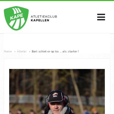
Home
›
Allerlei
›
Bart schiet er op los … als starter !