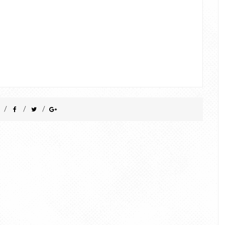
/
/
/