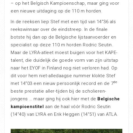
– op het Belgisch Kampioenschap, maar ging voor
een nieuwe uitdaging op de 110 m horden.
In de reeksen liep Stef met een tijd van 14″36 als
reekswinnaar over de eindstreep. In de finale
botste hij dan op de Belgische lijstaanvoerder en
specialist op deze 110 m horden Rodric Seutin.
Maar de LYRA-atleet moest buigen voor het KAPE-
talent, die duidelijk de goede vorm van zijn uitstap
naar het EYOF in Finland nog niet verloren had. Op
dit voor hem niet-alledaagse nummer klokte Stef
de
met 14”03 een nieuw persoonlijk record en de 7
beste prestatie aller-tijden bij de scholieren-
jongens … maar ging hij ook hier met de
Belgische
kampioenstitel
aan de haal vóór Rodric Seutin
(14”40) van LYRA en Erik Heggen (14”51) van ATLA.