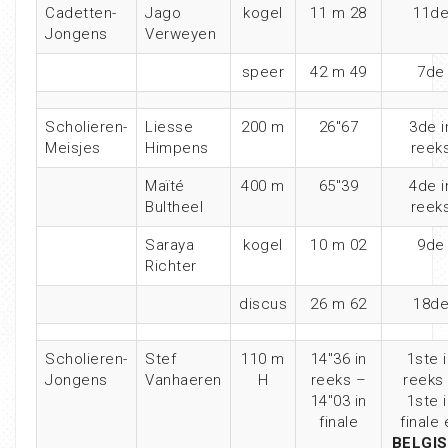
Cadetten-
Jago
kogel
11 m 28
11d
Jongens
Verweyen
speer
42 m 49
7de
Scholieren-
Liesse
200 m
26″67
3de i
Meisjes
Himpens
reek
Maïté
400 m
65″39
4de i
Bultheel
reek
Saraya
kogel
10 m 02
9de
Richter
discus
26 m 62
18d
Scholieren-
Stef
110 m
14″36 in
1ste 
Jongens
Vanhaeren
H
reeks –
reeks
14″03 in
1ste 
finale
finale
BELGI