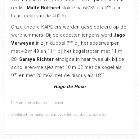
de
reeks.
Maïté Bultheel
klokte na 65”39 als 4
af in
haar reeks van de 400 m.
Onze andere KAPE-ërs werden geselecteerd op de
werpnummers. Bij de cadetten-jongens werd
Jago
de
Verweyen
in zijn dubbel 7
bij het speerwerpen
de
met 42 m 49 en 11
bij het kogelstoten met 11 m
28.
Saraya Richter
eindigde in haar tweeluik bij de
scholieren-meisjes met 10 m 02 met de kogel als
de
de
9
en met 26 m62 met de discus als 18
.
Hugo De Hoon
Kampioenschappen - archief
#
belgisch kampioenschap
,
cadetten
,
outdoor
,
scholieren