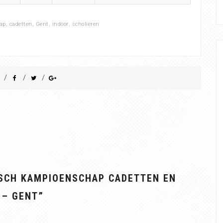
ap
,
cadetten
,
Gent
,
indoor
,
scholieren
/
/
/
ISCH KAMPIOENSCHAP CADETTEN EN
 – GENT
”