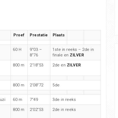
Proef
Prestatie
Plaats
60 H
9″03 –
1ste in reeks – 2de in
8″76
finale en
ZILVER
800 m
2’18″53
2de en
ZILVER
800 m
2’08″72
5de
uzi
60 m
7″49
3de in reeks
800 m
2’02″53
2de in reeks