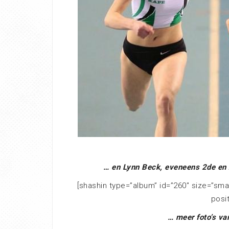
… en Lynn Beck, eveneens 2de en 
[shashin type=”album” id=”260″ size=”sma
posi
… meer foto’s va