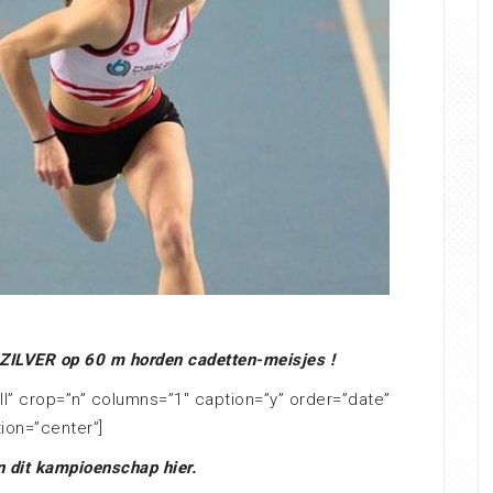
ZILVER op 60 m horden cadetten-meisjes !
ll” crop=”n” columns=”1″ caption=”y” order=”date”
tion=”center”]
n dit kampioenschap hier.