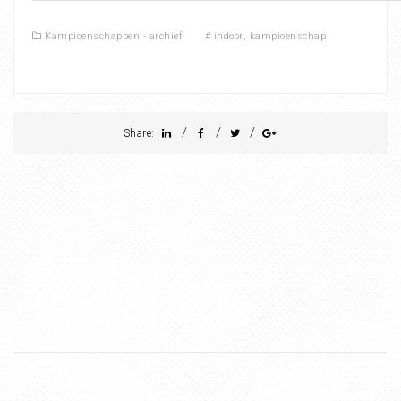
Kampioenschappen - archief
#
indoor
,
kampioenschap
/
/
/
Share: