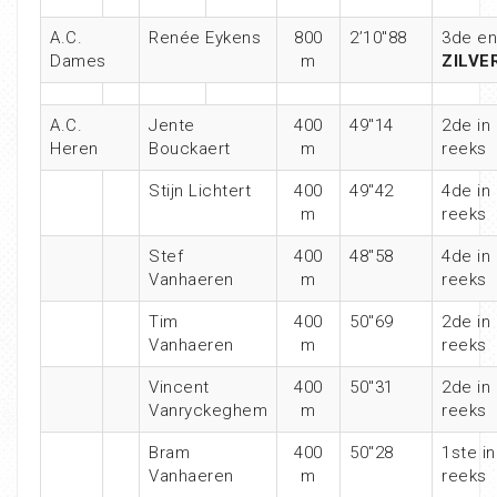
A.C.
Renée Eykens
800
2’10″88
3de en
Dames
m
ZILVE
A.C.
Jente
400
49″14
2de in
Heren
Bouckaert
m
reeks
Stijn Lichtert
400
49″42
4de in
m
reeks
Stef
400
48″58
4de in
Vanhaeren
m
reeks
Tim
400
50″69
2de in
Vanhaeren
m
reeks
Vincent
400
50″31
2de in
Vanryckeghem
m
reeks
Bram
400
50″28
1ste in
Vanhaeren
m
reeks