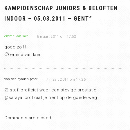
KAMPIOENSCHAP JUNIORS & BELOFTEN
INDOOR – 05.03.2011 – GENT
”
emma van laer
6 maart 2011 om 17:52
goed zo !!!
🙂 emma van laer
van den eynden peter
7 maart 2011 om 17:26
@ stef: proficiat weer een stevige prestatie
@saraya: proficiat je bent op de goede weg
Comments are closed.