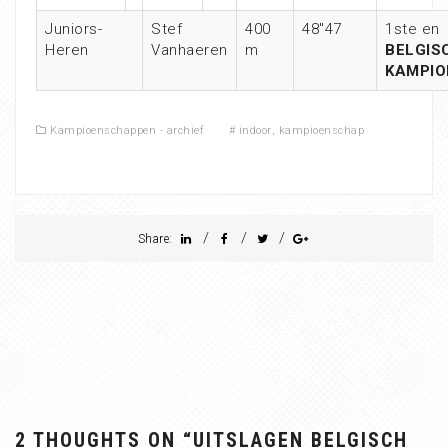
Juniors-
Stef
400
48″47
1ste en
Heren
Vanhaeren
m
BELGIS
KAMPIO
Kampioenschappen - archief
#
indoor
,
kampioenschap
/
/
/
Share:
2 THOUGHTS ON “
UITSLAGEN BELGISCH