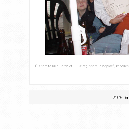
Start to Run - archief
#
beginners
,
eindproef
,
kapellen
Share: