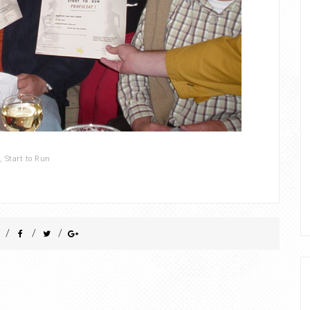
,
Start to Run
/
/
/