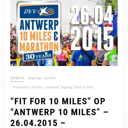
29/04/15
Joggings - archief
#
antwerp 10 miles
,
eindproef
,
jogging
,
Start to Run
“FIT FOR 10 MILES” OP
“ANTWERP 10 MILES” –
26.04.2015 –