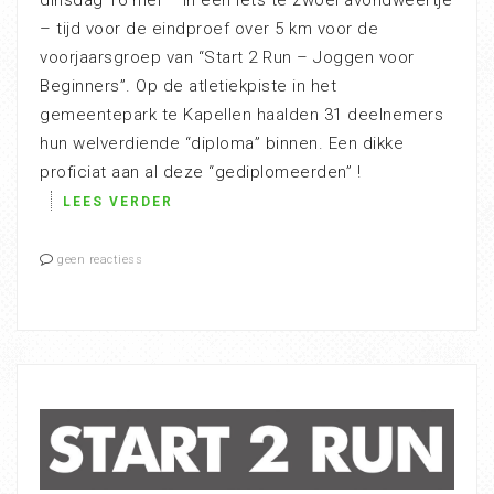
dinsdag 16 mei – in een iets té zwoel avondweertje
– tijd voor de eindproef over 5 km voor de
voorjaarsgroep van “Start 2 Run – Joggen voor
Beginners”. Op de atletiekpiste in het
gemeentepark te Kapellen haalden 31 deelnemers
hun welverdiende “diploma” binnen. Een dikke
proficiat aan al deze “gediplomeerden” !
LEES VERDER
geen reactiess