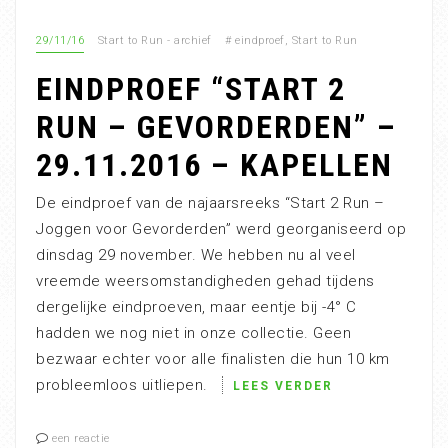
29/11/16
Start to Run - archief
#
eindproef
,
Start to Run
EINDPROEF “START 2
RUN – GEVORDERDEN” –
29.11.2016 – KAPELLEN
De eindproef van de najaarsreeks “Start 2 Run –
Joggen voor Gevorderden” werd georganiseerd op
dinsdag 29 november. We hebben nu al veel
vreemde weersomstandigheden gehad tijdens
dergelijke eindproeven, maar eentje bij -4° C
hadden we nog niet in onze collectie. Geen
bezwaar echter voor alle finalisten die hun 10 km
probleemloos uitliepen.
LEES VERDER
een reactie