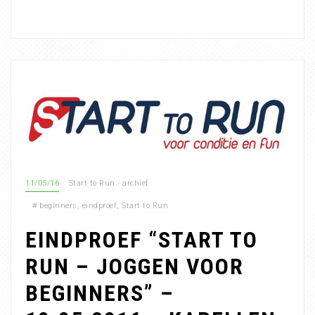
11/05/16
Start to Run - archief
#
beginners
,
eindproef
,
Start to Run
EINDPROEF “START TO
RUN – JOGGEN VOOR
BEGINNERS” –