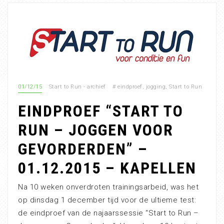
01/12/15
Start to Run - archief
#
eindproef
,
jogging
,
Start to Run
EINDPROEF “START TO
RUN – JOGGEN VOOR
GEVORDERDEN” –
01.12.2015 – KAPELLEN
Na 10 weken onverdroten trainingsarbeid, was het
op dinsdag 1 december tijd voor de ultieme test:
de eindproef van de najaarssessie “Start to Run –