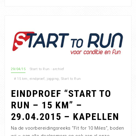
29/04/15
Start to Run - archief
#
15 km
,
eindproef
,
jogging
,
Start to Run
EINDPROEF “START TO
RUN – 15 KM” –
29.04.2015 – KAPELLEN
Na de voorbereidingsreeks “Fit for 10 Miles”, boden
wij – aan alle deelnemers en ook aan al onze