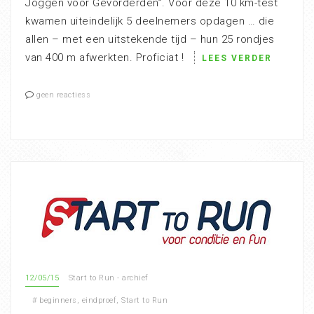
Joggen voor Gevorderden”. Voor deze 10 km-test
kwamen uiteindelijk 5 deelnemers opdagen … die
allen – met een uitstekende tijd – hun 25 rondjes
van 400 m afwerkten. Proficiat !
LEES VERDER
geen reactiess
12/05/15
Start to Run - archief
#
beginners
,
eindproef
,
Start to Run