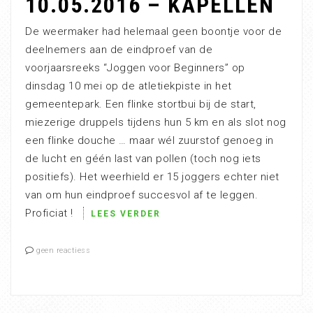
10.05.2016 – KAPELLEN
De weermaker had helemaal geen boontje voor de
deelnemers aan de eindproef van de
voorjaarsreeks “Joggen voor Beginners” op
dinsdag 10 mei op de atletiekpiste in het
gemeentepark. Een flinke stortbui bij de start,
miezerige druppels tijdens hun 5 km en als slot nog
een flinke douche … maar wél zuurstof genoeg in
de lucht en géén last van pollen (toch nog iets
positiefs). Het weerhield er 15 joggers echter niet
van om hun eindproef succesvol af te leggen.
Proficiat !
LEES VERDER
geen reactiess