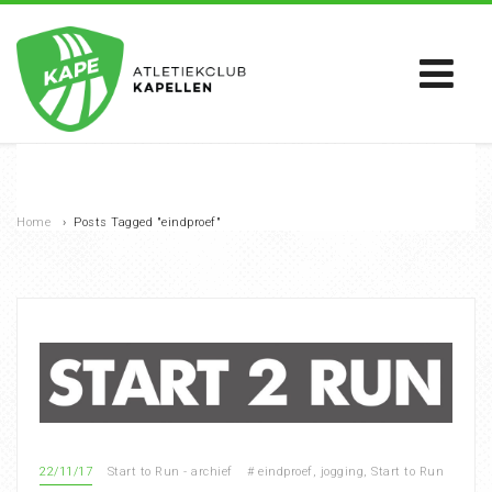
Home
›
Posts Tagged "eindproef"
22/11/17
Start to Run - archief
#
eindproef
,
jogging
,
Start to Run