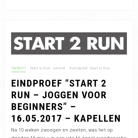
16/05/17
Start to Run - archief
#
eindproef
,
Start to Run
EINDPROEF “START 2
RUN – JOGGEN VOOR
BEGINNERS” –
16.05.2017 – KAPELLEN
Na 10 weken zwoegen en zweten, was het op