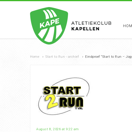
HOM
Home
›
Start to Run - archief
›
Eindproef “Start to Run – Jo
August 8, 2026 at 9:22 am