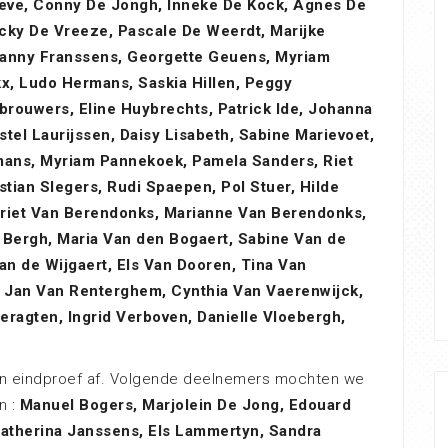
eve, Conny De Jongh, Inneke De Kock, Agnes De
cky De Vreeze, Pascale De Weerdt, Marijke
 Danny Franssens, Georgette Geuens, Myriam
x, Ludo Hermans, Saskia Hillen, Peggy
rouwers, Eline Huybrechts, Patrick Ide, Johanna
stel Laurijssen, Daisy Lisabeth, Sabine Marievoet,
emans, Myriam Pannekoek, Pamela Sanders, Riet
stian Slegers, Rudi Spaepen, Pol Stuer, Hilde
 Griet Van Berendonks, Marianne Van Berendonks,
Bergh, Maria Van den Bogaert, Sabine Van de
n de Wijgaert, Els Van Dooren, Tina Van
, Jan Van Renterghem, Cynthia Van Vaerenwijck,
eragten, Ingrid Verboven, Danielle Vloebergh,
hun eindproef af. Volgende deelnemers mochten we
n :
Manuel Bogers, Marjolein De Jong, Edouard
Catherina Janssens, Els Lammertyn, Sandra