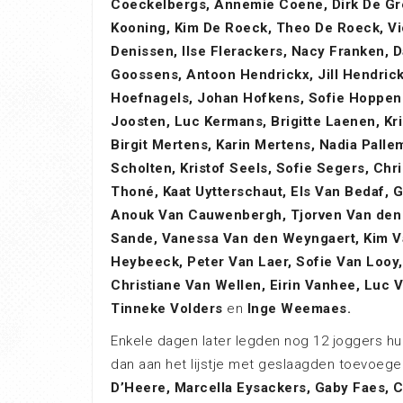
Coeckelbergs, Annemie Coene, Dirk De Gr
Kooning, Kim De Roeck, Theo De Roeck, Vi
Denissen, Ilse Flerackers, Nacy Franken,
Goossens, Antoon Hendrickx, Jill Hendrick
Hoefnagels, Johan Hofkens, Sofie Hoppenb
Joosten, Luc Kermans, Brigitte Laenen, Kri
Birgit Mertens, Karin Mertens, Nadia Pall
Scholten, Kristof Seels, Sofie Segers, Chri
Thoné, Kaat Uytterschaut, Els Van Bedaf,
Anouk Van Cauwenbergh, Tjorven Van den 
Sande, Vanessa Van den Weyngaert, Kim Va
Heybeeck, Peter Van Laer, Sofie Van Looy
Christiane Van Wellen, Eirin Vanhee, Luc V
Tinneke Volders
en
Inge Weemaes.
Enkele dagen later legden nog 12 joggers 
dan aan het lijstje met geslaagden toevoege
D’Heere, Marcella Eysackers, Gaby Faes, 