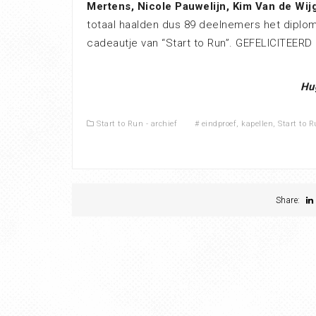
Mertens, Nicole Pauwelijn, Kim Van de Wij
totaal haalden dus 89 deelnemers het diplom
cadeautje van “Start to Run”. GEFELICITEERD !
Hu
Start to Run - archief
#
eindproef
,
kapellen
,
Start to 
Share: