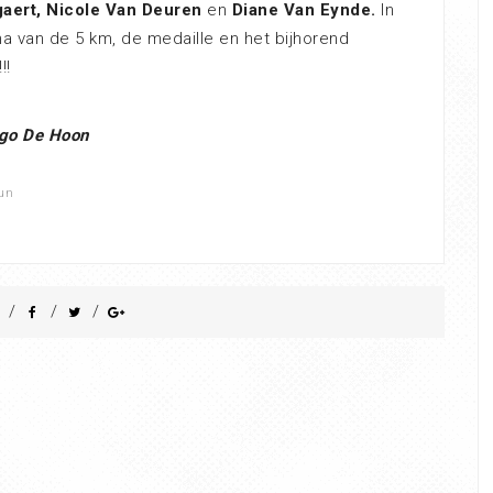
gaert, Nicole Van Deuren
en
Diane Van Eynde.
In
a van de 5 km, de medaille en het bijhorend
!!
go De Hoon
Run
/
/
/