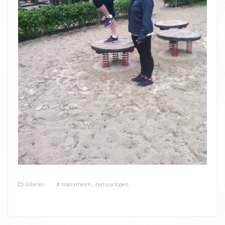
Allerlei
#
mannheim
,
natuurlopen