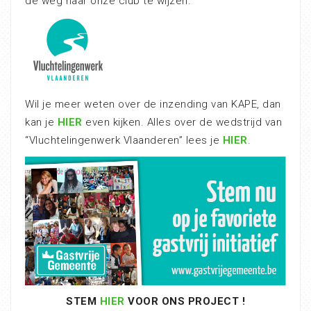
de weg naar onze club te wijzen.
Wil je meer weten over de inzending van KAPE, dan
kan je
HIER
even kijken. Alles over de wedstrijd van
“Vluchtelingenwerk Vlaanderen” lees je
HIER
.
STEM
HIER
VOOR ONS PROJECT !