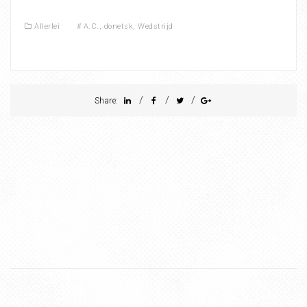
Allerlei
#
A.C.
,
donetsk
,
Wedstrijd
/
/
/
Share: