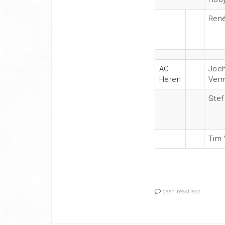
Ren
AC
Joc
Heren
Ver
Stef
Tim 
geen reactiess