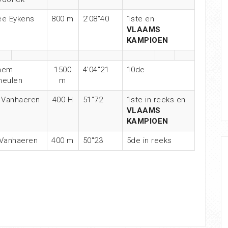
ée Eykens
800 m
2’08″40
1ste en
VLAAMS
KAMPIOEN
hem
1500
4’04″21
10de
meulen
m
 Vanhaeren
400 H
51″72
1ste in reeks en
VLAAMS
KAMPIOEN
Vanhaeren
400 m
50″23
5de in reeks