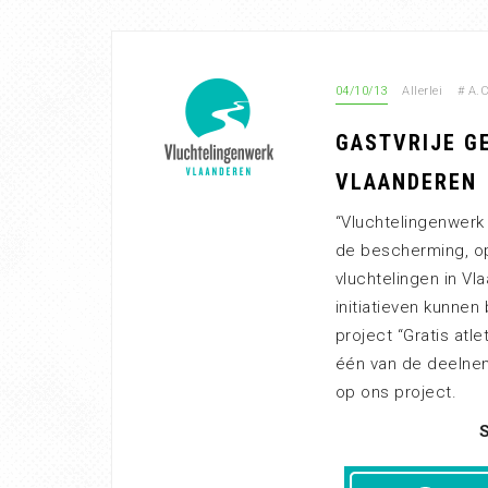
04/10/13
Allerlei
#
A.C
GASTVRIJE G
VLAANDEREN
“Vluchtelingenwerk 
de bescherming, op
vluchtelingen in V
initiatieven kunne
project “Gratis atl
één van de deelne
op ons project.