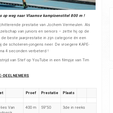
s op weg naar Vlaamse kampioenstitel 800 m !
chitterende prestatie van Jochem Vermeulen. Als
ezelschap van juniors en seniors – zette hij op de
de beste jaarprestatie in zijn categorie én een
ij de scholieren-jongens neer. De vroegere KAPE-
jna 4 seconden verbeterd !
trijd van Stef op YouTube in een filmpje van Tim
E-DEELNEMERS
et
Proef
Prestatie
Plaats
lies Van
400 m
59″50
3de in reeks
ydonck