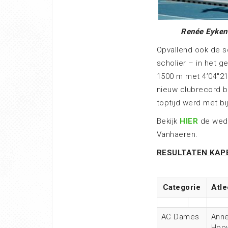
Renée Eyken
Opvallend ook de s
scholier – in het g
1500 m met 4’04″21 
nieuw clubrecord b
toptijd werd met bi
Bekijk
HIER
de weds
Vanhaeren.
RESULTATEN KAP
Categorie
Atle
AC Dames
Anne
Hoo