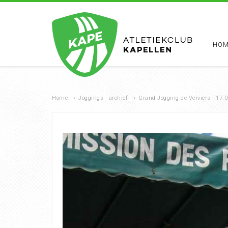
HOM
Home
›
Joggings - archief
›
Grand Jogging de Verviers - 17.0