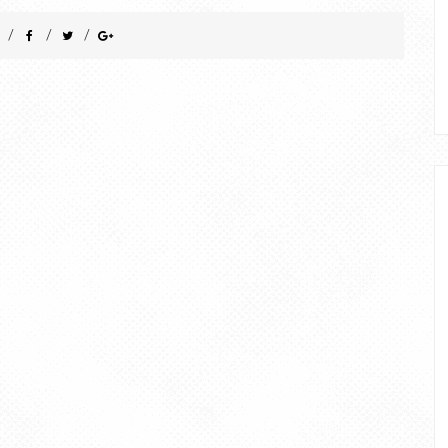
/
/
/