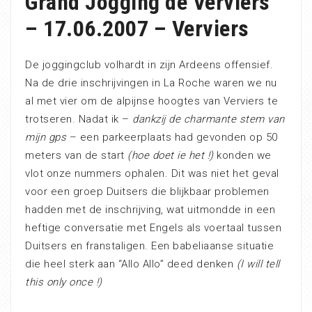
Grand Jogging de Verviers
– 17.06.2007 – Verviers
De joggingclub volhardt in zijn Ardeens offensief.
Na de drie inschrijvingen in La Roche waren we nu
al met vier om de alpijnse hoogtes van Verviers te
trotseren. Nadat ik –
dankzij de charmante stem van
mijn gps
– een parkeerplaats had gevonden op 50
meters van de start
(hoe doet ie het !)
konden we
vlot onze nummers ophalen. Dit was niet het geval
voor een groep Duitsers die blijkbaar problemen
hadden met de inschrijving, wat uitmondde in een
heftige conversatie met Engels als voertaal tussen
Duitsers en franstaligen. Een babeliaanse situatie
die heel sterk aan “Allo Allo” deed denken
(I will tell
this only once !)