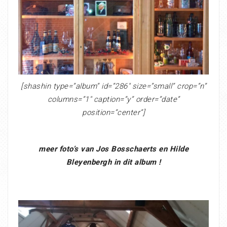
[shashin type=”album” id=”286″ size=”small” crop=”n”
columns=”1″ caption=”y” order=”date”
position=”center”]
meer foto’s van Jos Bosschaerts en Hilde
Bleyenbergh in dit album !