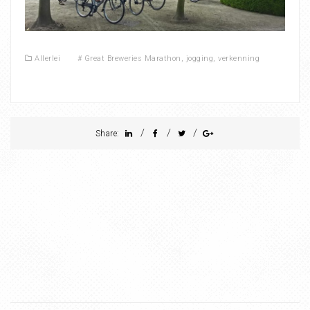
Allerlei
#
Great Breweries Marathon
,
jogging
,
verkenning
/
/
/
Share: