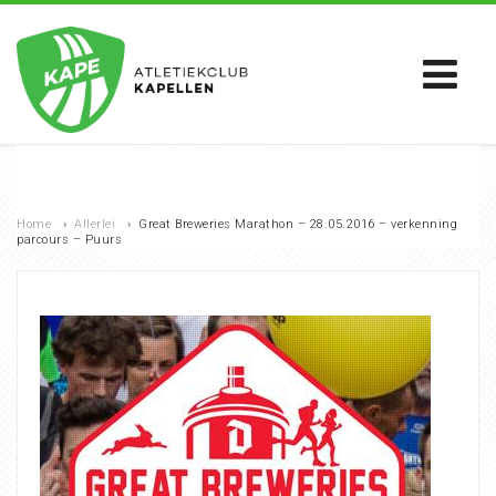
Home
›
Allerlei
›
Great Breweries Marathon – 28.05.2016 – verkenning
parcours – Puurs