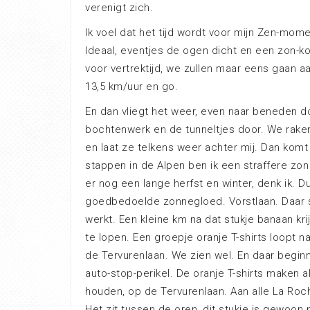
verenigt zich.
Ik voel dat het tijd wordt voor mijn Zen-mo
Ideaal, eventjes de ogen dicht en een zon-k
voor vertrektijd, we zullen maar eens gaan a
13,5 km/uur en go.
En dan vliegt het weer, even naar beneden do
bochtenwerk en de tunneltjes door. We raken
en laat ze telkens weer achter mij. Dan kom
stappen in de Alpen ben ik een straffere zon
er nog een lange herfst en winter, denk ik. D
goedbedoelde zonnegloed. Vorstlaan. Daar s
werkt. Een kleine km na dat stukje banaan kri
te lopen. Een groepje oranje T-shirts loopt
de Tervurenlaan. We zien wel. En daar begin
auto-stop-perikel. De oranje T-shirts maken al
houden, op de Tervurenlaan. Aan alle La Roch
Het zit tussen de oren, dit stukje is gewoon n