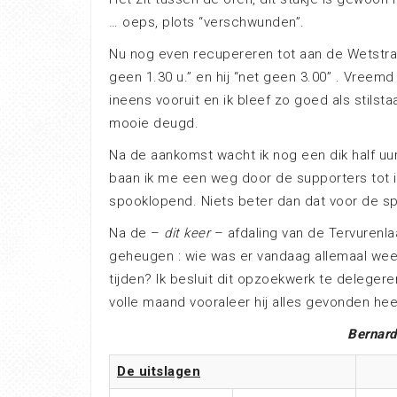
… oeps, plots “verschwunden”.
Nu nog even recupereren tot aan de Wetstraat
geen 1.30 u.” en hij “net geen 3.00” . Vreem
ineens vooruit en ik bleef zo goed als stils
mooie deugd.
Na de aankomst wacht ik nog een dik half uu
baan ik me een weg door de supporters tot ik
spooklopend. Niets beter dan dat voor de sp
Na de –
dit keer
– afdaling van de Tervurenlaa
geheugen : wie was er vandaag allemaal we
tijden? Ik besluit dit opzoekwerk te deleger
volle maand vooraleer hij alles gevonden heef
Bernar
De uitslagen