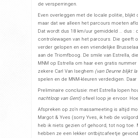
de versperringen.
Even overleggen met de locale politie, blijkt
maar dat we alleen het parcours moeten afl
Dat wordt dus 18 km/uur gemiddeld … dus : d
controlewagen van het parcours. Die geeft on
verder gelopen en een vriendelijke Brussela
aan de Triomfboog. De smile van Estrella, di
MNM op Estrella om haar een gratis nummer t
zekere Carl Van Iseghem
(van Deurne blijkt la
spelen en de MNM-kleuren verdedigen. Daar 
Preliminaire conclusie: met Estrella lopen h
nachtloop van Gent)
ofwel loop je ervoor. Hoe
Afspreken op zo’n massameeting is altijd moe
Margot & Yves (sorry Yves, ik heb de volgor
heb ik niets gezien of gehoord, tot nog toe
hebben ze een lekker ontbijtcafeetje gevon