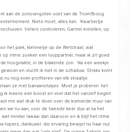
ment aan de zonovergoten voet van de Triomfboog.
oestermoment. Niets moet, alles kan. Kwartiertje
anschuiven. Veters controleren, Garmin instellen, op
or het park, klimmetje op de Wetstraat, wat
 op ritme zoeken een looppartner, maar ik zit goed
t de hoogvlakte, in de blakende zon. Na een weekje
 gewoon en vlucht ik niet in de schaduw. Straks komt
us nu nog even profiteren van elk straaltje
taan ze met banaanstukjes. Moet je proberen: het
jg ik ineens een boost en voel dat het vanzelf begint
 naast me wat druk te doen over de komende muur van
nen we nu aan, voor de tweede keer dus al na het
 wat minder lawaai dan daarvoor en ik blijf het ritme
e-lopers, dankuwel: die ervaring bewijst nu haar nut.
iets meer dan wat “vals plat”. De oranje T-shirts zijn