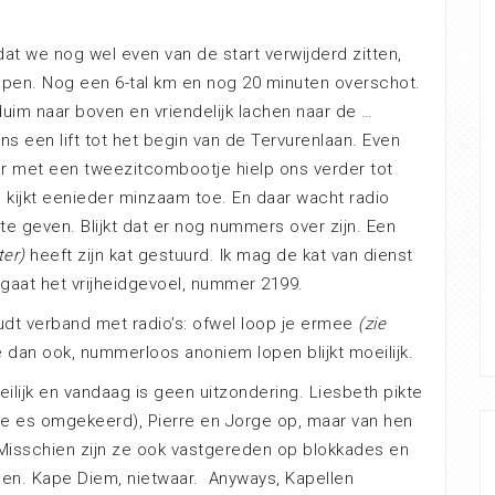
 dat we nog wel even van de start verwijderd zitten,
open. Nog een 6-tal km en nog 20 minuten overschot.
uim naar boven en vriendelijk lachen naar de …
s een lift tot het begin van de Tervurenlaan. Even
ar met een tweezitcombootje hielp ons verder tot
e kijkt eenieder minzaam toe. En daar wacht radio
e geven. Blijkt dat er nog nummers over zijn. Een
ter)
heeft zijn kat gestuurd. Ik mag de kat van dienst
gaat het vrijheidgevoel, nummer 2199.
oudt verband met radio’s: ofwel loop je ermee
(zie
 dan ook, nummerloos anoniem lopen blijkt moeilijk.
ilijk en vandaag is geen uitzondering. Liesbeth pikte
de es omgekeerd), Pierre en Jorge op, maar van hen
. Misschien zijn ze ook vastgereden op blokkades en
den. Kape Diem, nietwaar. Anyways, Kapellen