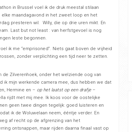
athon in Brussel voel ik de druk meestal stilaan
en elke maandagavond in het zweet loop en het
dag presteren wil. Willy, die op drie uren mikt. En
am. Last but not least : van herfstgevoel is nog
langen leste begonnen.
voel ik me “emprisoned”. Niets gaat boven de vrijheid
ossen, zonder verplichting een tijd neer te zetten.
n de Zilverenhoek, onder het welziende oog van
had ik mijn werkende camera mee, dus hebben we dat
ien, Hermine en –
op het laatst op een drafje
–
ella rijdt met mij mee. Ik koos voor de oostelijke
nnen geen twee dingen tegelijk: goed luisteren en
r zodat ik de Woluwelaan neem, ééntje verder. En
weg af recht op de afgrenzing van het
ing ontsnappen, maar rijden daarna finaal vast op