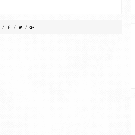
/
/
/