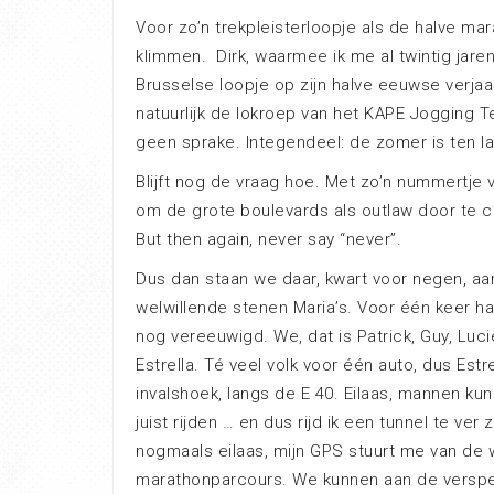
Voor zo’n trekpleisterloopje als de halve mar
klimmen. Dirk, waarmee ik me al twintig jar
Brusselse loopje op zijn halve eeuwse verjaar
natuurlijk de lokroep van het KAPE Jogging Te
geen sprake. Integendeel: de zomer is ten 
Blijft nog de vraag hoe. Met zo’n nummertje 
om de grote boulevards als outlaw door te cr
But then again, never say “never”.
Dus dan staan we daar, kwart voor negen, aa
welwillende stenen Maria’s. Voor één keer 
nog vereeuwigd. We, dat is Patrick, Guy, Luc
Estrella. Té veel volk voor één auto, dus Estr
invalshoek, langs de E 40. Eilaas, mannen ku
juist rijden … en dus rijd ik een tunnel te ve
nogmaals eilaas, mijn GPS stuurt me van de 
marathonparcours. We kunnen aan de versperr