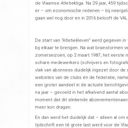
de Vlaamse Atletiekliga. Na 29 jaar, 459 tijds
er – om economische redenen – bij neergel
gaan wel nog door en in 2016 belooft de VAL
De start van “Atletiekleven” werd gegeven i
bij elkaar te brengen. Na wat brainstormen v
zomerseizoen, op 2 maart 1987, het eerste 
schare medewerkers (schrijvers en fotografe
vlak van abonnees duidelijk ingezet door de 
websites van de clubs én de federatie, nam
een groter aandeel in de actuele berichtgevi
na jaar – gevoeld in het afkalvend aantal abo
moment dat dit slinkende abonnementenaanta
meer kon dragen.
En dan werd het duidelijk dat – alleen al o
tijdschrift een té grote last werd voor de V