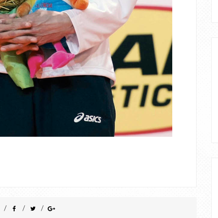
/
/
/