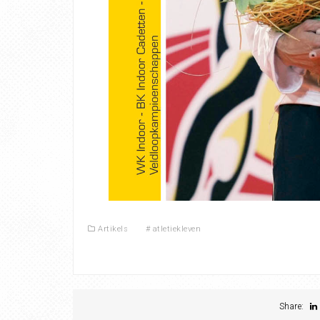
Artikels
#
atletiekleven
Share: