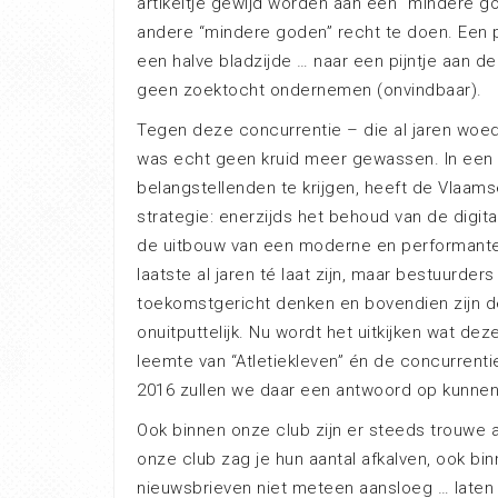
artikeltje gewijd worden aan een “mindere g
andere “mindere goden” recht te doen. Een pi
een halve bladzijde … naar een pijntje aan d
geen zoektocht ondernemen (onvindbaar).
Tegen deze concurrentie – die al jaren woedt
was echt geen kruid meer gewassen. In een p
belangstellenden te krijgen, heeft de Vlaam
strategie: enerzijds het behoud van de digit
de uitbouw van een moderne en performante w
laatste al jaren té laat zijn, maar bestuurders 
toekomstgericht denken en bovendien zijn de
onuitputtelijk. Nu wordt het uitkijken wat de
leemte van “Atletiekleven” én de concurrenti
2016 zullen we daar een antwoord op kunnen
Ook binnen onze club zijn er steeds trouwe 
onze club zag je hun aantal afkalven, ook bin
nieuwsbrieven niet meteen aansloeg … laten