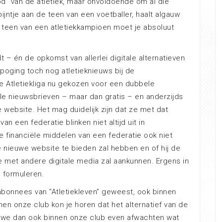
od” van de atletiek, maar onvoldoende om al die
jntje aan de teen van een voetballer, haalt algauw
e teen van een atletiekkampioen moet je absoluut
 – én de opkomst van allerlei digitale alternatieven
oging toch nog atletieknieuws bij de
se Atletiekliga nu gekozen voor een dubbele
ale nieuwsbrieven – maar dan gratis – en anderzijds
ebsite. Het mag duidelijk zijn dat ze met dat
van een federatie blinken niet altijd uit in
 financiële middelen van een federatie ook niet
ze nieuwe website te bieden zal hebben en of hij de
e met andere digitale media zal aankunnen. Ergens in
 formuleren.
abonnees van “Atletiekleven” geweest, ook binnen
nen onze club kon je horen dat het alternatief van de
 we dan ook binnen onze club even afwachten wat