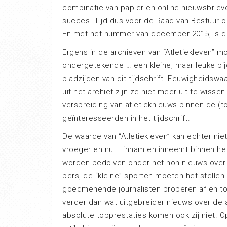
combinatie van papier en online nieuwsbrieve
succes. Tijd dus voor de Raad van Bestuur om d
En met het nummer van december 2015, is dit
Ergens in de archieven van “Atletiekleven” mo
ondergetekende … een kleine, maar leuke bij
bladzijden van dit tijdschrift. Eeuwigheidswa
uit het archief zijn ze niet meer uit te wissen
verspreiding van atletieknieuws binnen de (t
geïnteresseerden in het tijdschrift.
De waarde van “Atletiekleven” kan echter nie
vroeger en nu – innam en inneemt binnen he
worden bedolven onder het non-nieuws over v
pers, de “kleine” sporten moeten het stellen 
goedmenende journalisten proberen af en toe
verder dan wat uitgebreider nieuws over de
absolute topprestaties komen ook zij niet. 