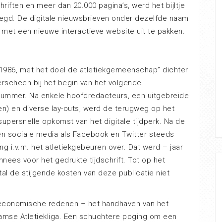
chriften en meer dan 20.000 pagina’s, werd het bijltje
egd. De digitale nieuwsbrieven onder dezelfde naam
 met een nieuwe interactieve website uit te pakken.
n 1986, met het doel de atletiekgemeenschap” dichter
erscheen bij het begin van het volgende
nummer. Na enkele hoofdredacteurs, een uitgebreide
n) en diverse lay-outs, werd de terugweg op het
supersnelle opkomst van het digitale tijdperk. Na de
en sociale media als Facebook en Twitter steeds
ng i.v.m. het atletiekgebeuren over. Dat werd – jaar
nnees voor het gedrukte tijdschrift. Tot op het
l de stijgende kosten van deze publicatie niet
m economische redenen – het handhaven van het
laamse Atletiekliga. Een schuchtere poging om een