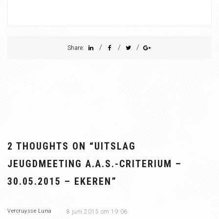
/
/
/
Share:
2 THOUGHTS ON “
UITSLAG
JEUGDMEETING A.A.S.-CRITERIUM –
30.05.2015 – EKEREN
”
Vercruysse Luna
8 juni 2015 om 19:06