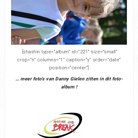
[shashin type=”album” id=”221″ size=”small”
crop=”n” columns=”1″ caption=”y” order=”date”
position=”center”]
… meer foto’s van Danny Gielen zitten in dit foto-
album !