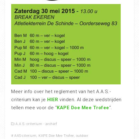
Meer info over het reglement van het A.A.S.-
criterium kan je
HIER
vinden. Al deze wedstrijden
tellen mee voor de “
KAPE Doe Mee Trofee
“.
A.A.S.-criterium - archief
#
AAS-citerium
,
KAPE Doe Mee Trofee
,
outdoor