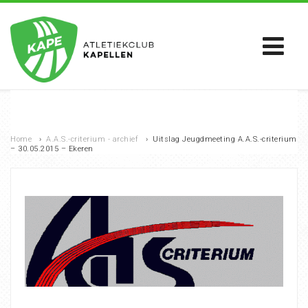
Home
›
A.A.S.-criterium - archief
›
Uitslag Jeugdmeeting A.A.S.-criterium
– 30.05.2015 – Ekeren