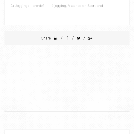
Joggings - archief
#
jogging
,
Vlaanderen Sportland
/
/
/
Share: