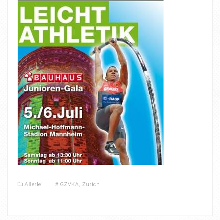
Allerlei
#
GZVKA
,
Zurich