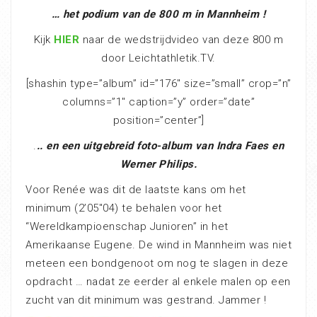
… het podium van de 800 m in Mannheim !
Kijk
HIER
naar de wedstrijdvideo van deze 800 m
door Leichtathletik.TV.
[shashin type=”album” id=”176″ size=”small” crop=”n”
columns=”1″ caption=”y” order=”date”
position=”center”]
.
.. en een uitgebreid foto-album van Indra Faes en
Werner Philips.
Voor Renée was dit de laatste kans om het
minimum (2’05″04) te behalen voor het
“Wereldkampioenschap Junioren” in het
Amerikaanse Eugene. De wind in Mannheim was niet
meteen een bondgenoot om nog te slagen in deze
opdracht … nadat ze eerder al enkele malen op een
zucht van dit minimum was gestrand. Jammer !