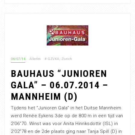
06/07/14
Allerlei
#
GZVKA
,
Zurich
BAUHAUS “JUNIOREN
GALA” – 06.07.2014 –
MANNHEIM (D)
Tijdens het “Junioren Gala” in het Duitse Mannheim
werd Renée Eykens 3de op de 800 m in een tijd van
2’06″70. Winst was voor Anita Hinriksdottir (ISL) in
2’02″78 en de 2de plaats ging naar Tanja Spill (D) in