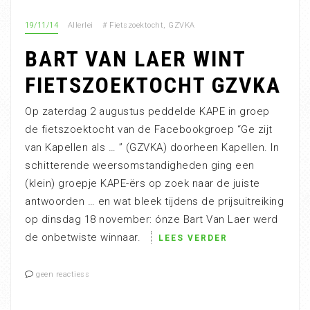
19/11/14
Allerlei
#
Fietszoektocht
,
GZVKA
BART VAN LAER WINT
FIETSZOEKTOCHT GZVKA
Op zaterdag 2 augustus peddelde KAPE in groep
de fietszoektocht van de Facebookgroep “Ge zijt
van Kapellen als … ” (GZVKA) doorheen Kapellen. In
schitterende weersomstandigheden ging een
(klein) groepje KAPE-ërs op zoek naar de juiste
antwoorden … en wat bleek tijdens de prijsuitreiking
op dinsdag 18 november: ónze Bart Van Laer werd
de onbetwiste winnaar.
LEES VERDER
geen reactiess