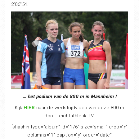
2’06″54.
… het podium van de 800 m in Mannheim !
Kijk
HIER
naar de wedstrijdvideo van deze 800 m
door Leichtathletik.TV.
[shashin type=”album” id=”176″ size=”small” crop=”n”
columns=”1″ caption=”y” order=”date”