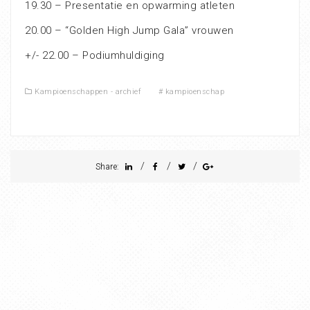
19.30 – Presentatie en opwarming atleten
20.00 – “Golden High Jump Gala” vrouwen
+/- 22.00 – Podiumhuldiging
Kampioenschappen - archief
#
kampioenschap
/
/
/
Share: