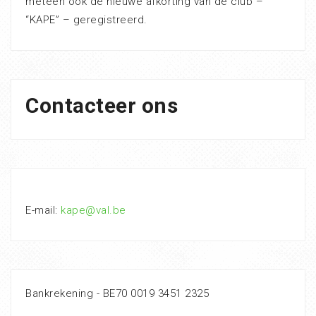
meteen ook de nieuwe afkorting van de club –
“KAPE” – geregistreerd.
Contacteer ons
E-mail:
kape@val.be
Bankrekening - BE70 0019 3451 2325