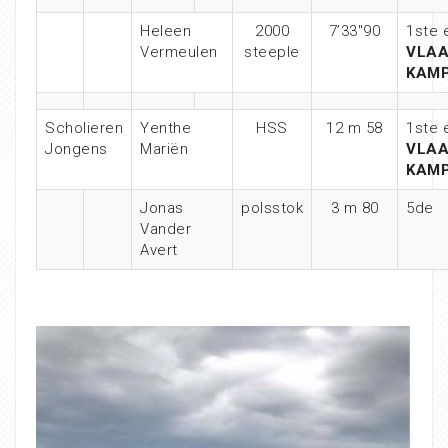
Heleen
2000
7’33″90
1ste 
Vermeulen
steeple
VLA
KAMP
Scholieren
Yenthe
HSS
12 m 58
1ste 
Jongens
Mariën
VLA
KAMP
Jonas
polsstok
3 m 80
5de
Vander
Avert