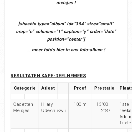
meisjes !
[shashin type=”album” id=”394″ size=”small”
crop=”n” columns=”1″ caption=”y” order=”date”
position=”center”]
… meer foto’s hier in ons foto-album !
RESULTATEN KAPE-DEELNEMERS
Categorie
Atleet
Proef
Prestatie
Plaat
Cadetten
Hilary
100 m
13″00 –
1ste i
Meisjes
Udechukwu
12″87
reeks
5de i
finale