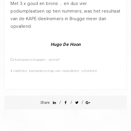
Met 3 x goud en brons … en dus vier
podiumplaatsen op tien nummers, was het resultaat
van de KAPE-deelnemers in Brugge meer dan
opvallend.
Hugo De Hoon
Kampioenschappen - archief
#
cadetten
,
kampioenschap van vlaanderen
,
scholieren
/
/
/
Share: