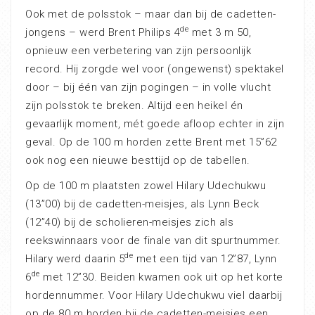
Ook met de polsstok – maar dan bij de cadetten-
de
jongens – werd Brent Philips 4
met 3 m 50,
opnieuw een verbetering van zijn persoonlijk
record. Hij zorgde wel voor (ongewenst) spektakel
door – bij één van zijn pogingen – in volle vlucht
zijn polsstok te breken. Altijd een heikel én
gevaarlijk moment, mét goede afloop echter in zijn
geval. Op de 100 m horden zette Brent met 15”62
ook nog een nieuwe besttijd op de tabellen.
Op de 100 m plaatsten zowel Hilary Udechukwu
(13”00) bij de cadetten-meisjes, als Lynn Beck
(12”40) bij de scholieren-meisjes zich als
reekswinnaars voor de finale van dit spurtnummer.
de
Hilary werd daarin 5
met een tijd van 12”87, Lynn
de
6
met 12”30. Beiden kwamen ook uit op het korte
hordennummer. Voor Hilary Udechukwu viel daarbij
op de 80 m horden bij de cadetten-meisjes een