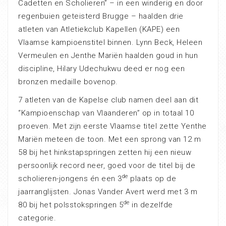
Cadetten en Scholieren” – in een winderig en door
regenbuien geteisterd Brugge – haalden drie
atleten van Atletiekclub Kapellen (KAPE) een
Vlaamse kampioenstitel binnen. Lynn Beck, Heleen
Vermeulen en Jenthe Mariën haalden goud in hun
discipline, Hilary Udechukwu deed er nog een
bronzen medaille bovenop.
7 atleten van de Kapelse club namen deel aan dit
“Kampioenschap van Vlaanderen” op in totaal 10
proeven. Met zijn eerste Vlaamse titel zette Yenthe
Mariën meteen de toon. Met een sprong van 12 m
58 bij het hinkstapspringen zetten hij een nieuw
persoonlijk record neer, goed voor de titel bij de
de
scholieren-jongens én een 3
plaats op de
jaarranglijsten. Jonas Vander Avert werd met 3 m
de
80 bij het polsstokspringen 5
in dezelfde
categorie.