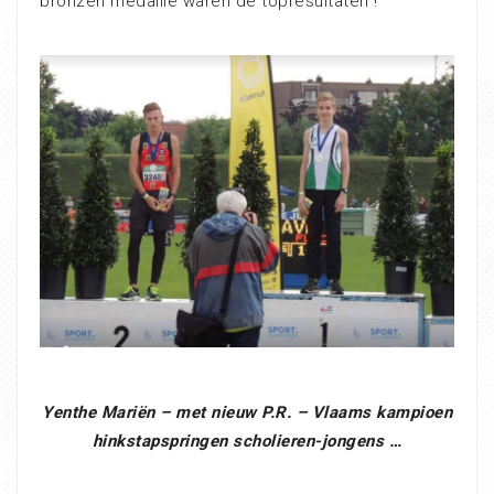
bronzen medaille waren de topresultaten !
Yenthe Mariën – met nieuw P.R. – Vlaams kampioen
hinkstapspringen scholieren-jongens …