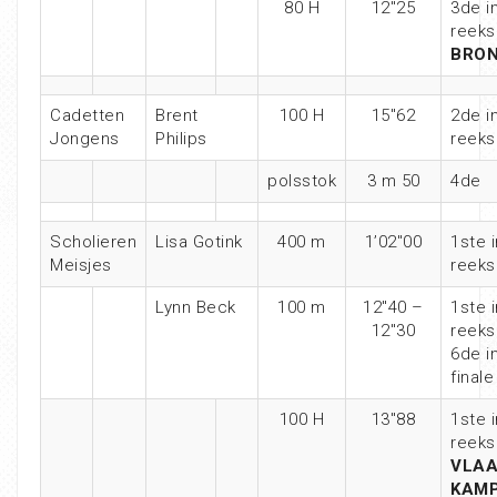
80 H
12″25
3de i
reeks
BRO
Cadetten
Brent
100 H
15″62
2de i
Jongens
Philips
reeks
polsstok
3 m 50
4de
Scholieren
Lisa Gotink
400 m
1’02″00
1ste i
Meisjes
reeks
Lynn Beck
100 m
12″40 –
1ste i
12″30
reeks
6de i
finale
100 H
13″88
1ste i
reeks
VLA
KAMP