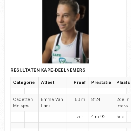
RESULTATEN KAPE-DEELNEMERS
Categorie
Atleet
Proef
Prestatie
Plaats
Cadetten
Emma Van
60 m
8″24
2de in
Meisjes
Laer
reeks
ver
4 m 92
5de