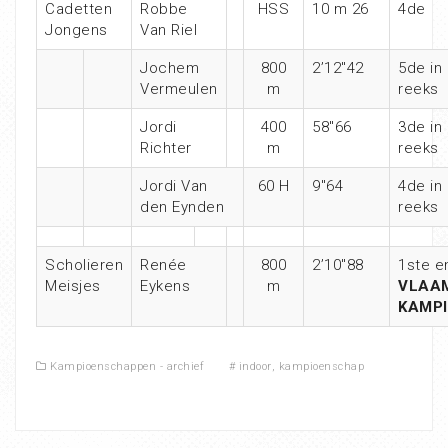
Cadetten
Robbe
HSS
10 m 26
4de
Jongens
Van Riel
Jochem
800
2’12″42
5de in
Vermeulen
m
reeks
Jordi
400
58″66
3de in
Richter
m
reeks
Jordi Van
60 H
9″64
4de in
den Eynden
reeks
Scholieren
Renée
800
2’10″88
1ste e
Meisjes
Eykens
m
VLAA
KAMP
Kampioenschappen - archief
#
indoor
,
kampioenschap