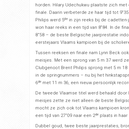
horden. Hilary Udechukwu plaatste zich met e
finale. Daarin verbeterde ze haar tijd tot 9”
de
Philips werd 5
in zijn reeks bij de cadetten
won haar reeks in een tijd van 8”84. In de fin
8”58 – de beste Belgische jaarprestatie indo
eerstejaars Vlaams kampioen bij de scholier
Tussen reeksen en finale nam Lynn Beck ook 
meisjes. Met een sprong van 5 m 37 werd ze
Clubgenoot Brent Philips sprong met 5 m 18 
in de springnummers – nu bij het hinkstapsp
de
6
met 11 m 36, een nieuw persoonlijk recor
De tweede Vlaamse titel werd behaald door 
meisjes zette ze niet alleen de beste Belgisc
mocht ze zich ook tot Vlaams kampioen kron
de
een tijd van 27”09 naar een 2
plaats in haar
Dubbel goud, twee beste jaarprestaties, bro