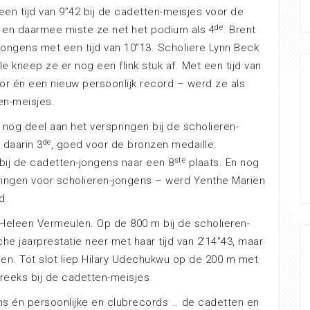
en tijd van 9”42 bij de cadetten-meisjes voor de
de
35 en daarmee miste ze net het podium als 4
. Brent
-jongens met een tijd van 10”13. Scholiere Lynn Beck
ale kneep ze er nog een flink stuk af. Met een tijd van
or én een nieuw persoonlijk record – werd ze als
en-meisjes.
nog deel aan het verspringen bij de scholieren-
de
 daarin 3
, goed voor de bronzen medaille.
ste
bij de cadetten-jongens naar een 8
plaats. En nog
ringen voor scholieren-jongens – werd Yenthe Mariën
d.
Heleen Vermeulen. Op de 800 m bij de scholieren-
he jaarprestatie neer met haar tijd van 2’14”43, maar
en. Tot slot liep Hilary Udechukwu op de 200 m met
 reeks bij de cadetten-meisjes.
ns én persoonlijke en clubrecords … de cadetten en