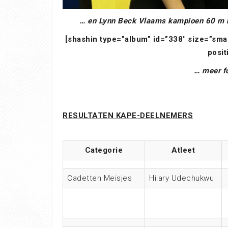
… en Lynn Beck Vlaams kampioen 60 m ho
[shashin type=”album” id=”338″ size=”sma
posit
… meer fo
RESULTATEN KAPE-DEELNEMERS
Categorie
Atleet
Cadetten Meisjes
Hilary Udechukwu