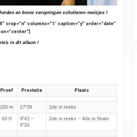
rden en brons verspringen scholieren-meisjes !
ll” crop=”n” columns=”1″ caption=”y” order=”date”
ion=”center”]
to’s in dit album !
Proef
Prestatie
Plaats
200 m
27″09
2de in reeks
60 H
9″42 –
2de in reeks – 4de in finale
9″35