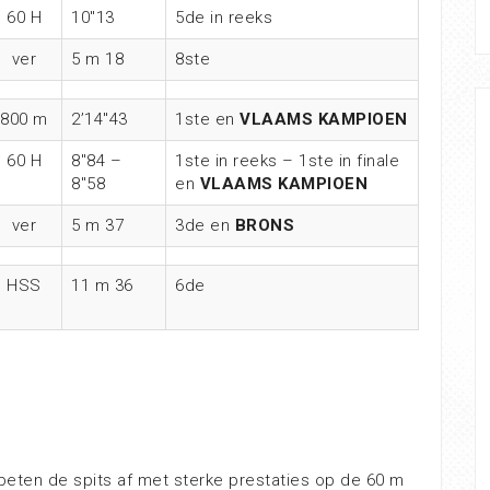
60 H
10″13
5de in reeks
ver
5 m 18
8ste
800 m
2’14″43
1ste en
VLAAMS KAMPIOEN
60 H
8″84 –
1ste in reeks – 1ste in finale
8″58
en
VLAAMS KAMPIOEN
ver
5 m 37
3de en
BRONS
HSS
11 m 36
6de
beten de spits af met sterke prestaties op de 60 m