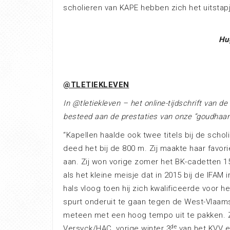
scholieren van KAPE hebben zich het uitstapj
Hu
@TLETIEKLEVEN
In @tletiekleven – het online-tijdschrift van d
besteed aan de prestaties van onze “goudhaa
“Kapellen haalde ook twee titels bij de scho
deed het bij de 800 m. Zij maakte haar favori
aan. Zij won vorige zomer het BK-cadetten 1
als het kleine meisje dat in 2015 bij de IF
hals vloog toen hij zich kwalificeerde voor 
spurt onderuit te gaan tegen de West-Vlaam
meteen met een hoog tempo uit te pakken. Zi
de
Versyck/HAC, vorige winter 3
van het KVV e