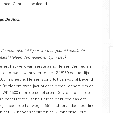
e naar Gent niet beklaagd.
go De Hoon
e Vlaamse Atletiekliga – werd uitgebreid aandacht
ntjes” Heleen Vermeulen en Lynn Beck.
lieren: het werk van eerstejaars. Heleen Vermeulen
etenrol waar, want voerde met 2’18”69 de startlijst
500 m steeple. Heleen stond tot dan vooral bekend
AM in Oordegem twee jaar oudere broer Jochem om de
het WK 1500 m bij de scholieren. De vrees om in de
se concurrentie, zette Heleen er nu toe aan om
j passeerde halfweg in 65”. Lichterveldse Leontine
n het BK-indoor scholieren en Rumbeekse Lore