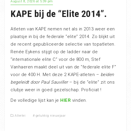
August 8, 2026 at 5:39 pm
KAPE bij de “Elite 2014”.
Atleten van KAPE nemen net als in 2013 weer een
plaatsje in bij de federale “elite” 2014. Zo blijkt uit
de recent gepubliceerde selectie van topatleten.
Renée Eykens stijgt op de ladder naar de
“internationale elite C” voor de 800 m, Stef
Vanhaeren maakt deel uit van de “federale elite F”
voor de 400 H. Met deze 2 KAPE-atleten –
beiden
begeleidt door Paul Sauviller
– bij de “elite” zit ons
clubje weer in goed gezelschap. Proficiat !
De volledige lijst kan je
HIER
vinden.
Allerlei
#
gelukkig nieuwjaar