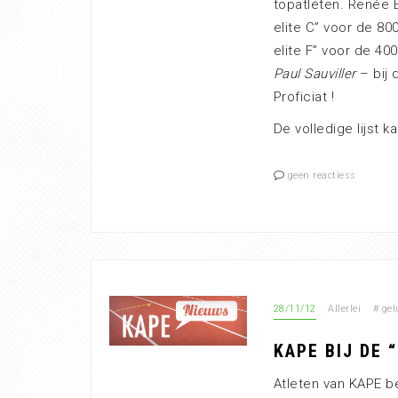
topatleten. Renée E
elite C” voor de 80
elite F” voor de 40
Paul Sauviller
– bij 
Proficiat !
De volledige lijst k
geen reactiess
28/11/12
Allerlei
#
gel
KAPE BIJ DE 
Atleten van KAPE be