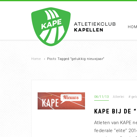
HOM
Home
›
Posts Tagged "gelukkig nieuwjaar"
06/11/13
Allerlei
#
gel
KAPE BIJ DE “
Atleten van KAPE ne
federale “elite” 20