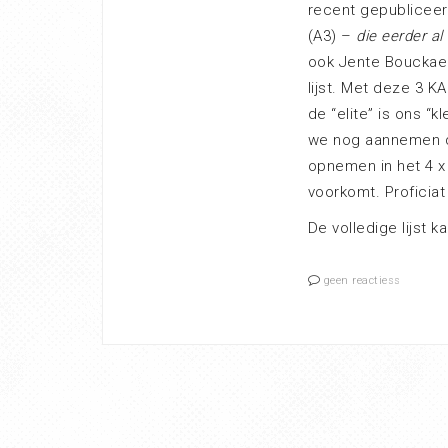
recent gepubliceer
(A3) –
die eerder al
ook Jente Bouckaer
lijst. Met deze 3 KA
de “elite” is ons “
we nog aannemen da
opnemen in het 4 x 
voorkomt. Proficiat 
De volledige lijst k
geen reactiess