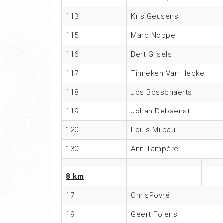
113
Kris Geusens
115
Marc Noppe
116
Bert Gijsels
117
Tinneken Van Hecke
118
Jos Bosschaerts
119
Johan Debaenst
120
Louis Milbau
130
Ann Tampère
8 km
17
ChrisPovré
19
Geert Folens