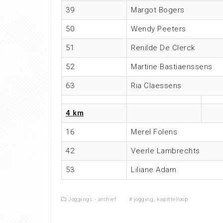
39
Margot Bogers
50
Wendy Peeters
51
Renilde De Clerck
52
Martine Bastiaenssens
63
Ria Claessens
4 km
16
Merel Folens
42
Veerle Lambrechts
53
Liliane Adam
Joggings - archief
#
jogging
,
kapittelloop