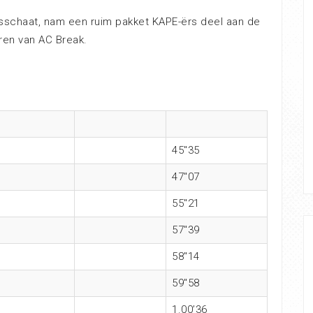
asschaat, nam een ruim pakket KAPE-ërs deel aan de
ren van AC Break.
45″35
47″07
55″21
57″39
58″14
59″58
1.00’36