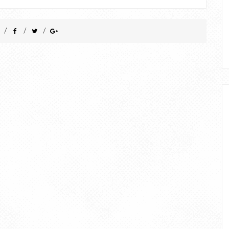
/
/
/