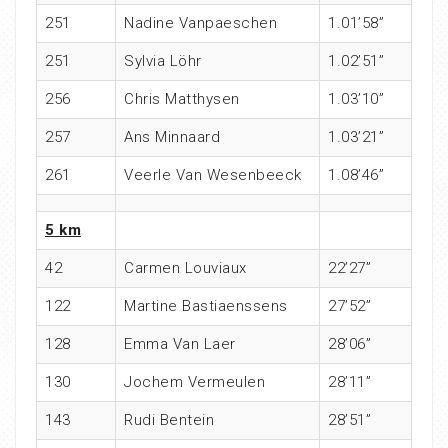
251
Nadine Vanpaeschen
1.01’58”
251
Sylvia Löhr
1.02’51”
256
Chris Matthysen
1.03’10”
257
Ans Minnaard
1.03’21”
261
Veerle Van Wesenbeeck
1.08’46”
5 km
42
Carmen Louviaux
22’27”
122
Martine Bastiaenssens
27’52”
128
Emma Van Laer
28’06”
130
Jochem Vermeulen
28’11”
143
Rudi Bentein
28’51”