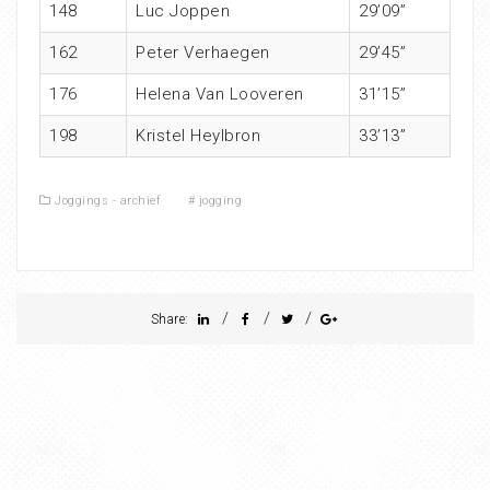
148
Luc Joppen
29’09”
162
Peter Verhaegen
29’45”
176
Helena Van Looveren
31’15”
198
Kristel Heylbron
33’13”
Joggings - archief
#
jogging
/
/
/
Share: