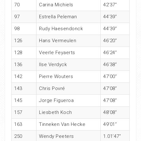
70
Carina Michiels
42’37”
97
Estrella Peleman
44’39”
98
Rudy Haesendonck
44’39”
126
Hans Vermeulen
46’20”
128
Veerle Feyaerts
46’24”
136
Ilse Verdyck
46’38”
142
Pierre Wouters
47’00”
143
Chris Povré
47’08”
145
Jorge Figueroa
47’08”
157
Liesbeth Koch
48’08”
163
Tinneken Van Hecke
49’01”
250
Wendy Peeters
1.01’47”