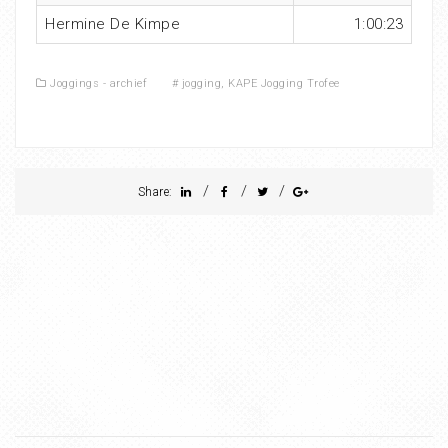
Hermine De Kimpe
1:00:23
Joggings - archief
#
jogging
,
KAPE Jogging Trofee
/
/
/
Share: