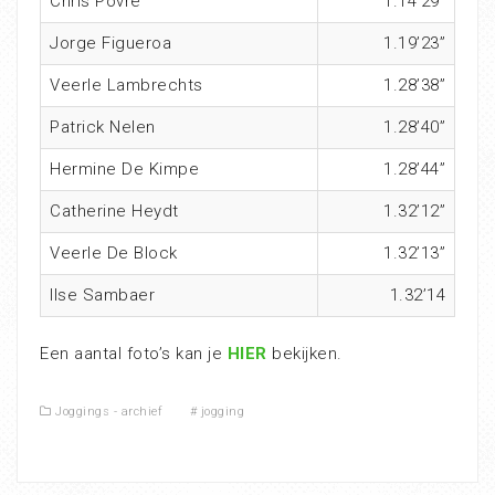
Chris Povré
1.14’29”
Jorge Figueroa
1.19’23”
Veerle Lambrechts
1.28’38”
Patrick Nelen
1.28’40”
Hermine De Kimpe
1.28’44”
Catherine Heydt
1.32’12”
Veerle De Block
1.32’13”
Ilse Sambaer
1.32’14
Een aantal foto’s kan je
HIER
bekijken.
Joggings - archief
#
jogging