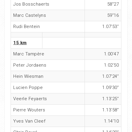
Jos Bosschaerts
58″27
Marc Castelyns
59″16
Rudi Bentein
1.07’53”
15 km
Marc Tampère
1.00’47
Peter Jordaens
1.02’50
Hein Wiesman
1.07’24”
Lucien Poppe
1.09’30”
Veerle Feyaerts
1.13’25”
Pierre Wouters
1.13’58”
Yves Van Cleef
1.14’10