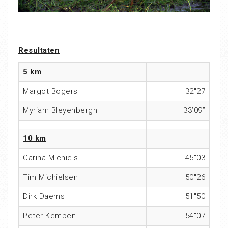
Resultaten
5 km
Margot Bogers
32″27
Myriam Bleyenbergh
33’09”
10 km
Carina Michiels
45″03
Tim Michielsen
50″26
Dirk Daems
51″50
Peter Kempen
54″07