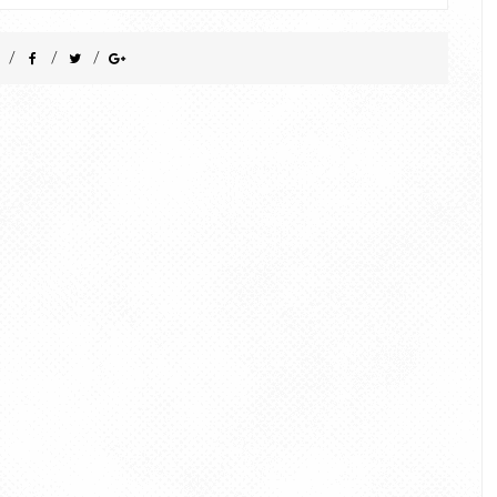
/
/
/