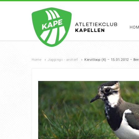
HOM
Home
›
Joggings - archief
›
Kievitloop (4) – 15.01.2012 – B