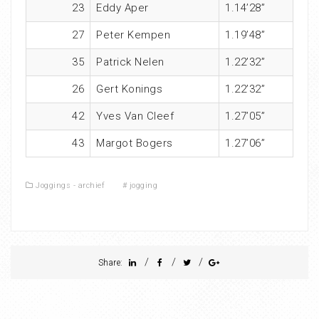
23
Eddy Aper
1.14’28”
27
Peter Kempen
1.19’48”
35
Patrick Nelen
1.22’32”
26
Gert Konings
1.22’32”
42
Yves Van Cleef
1.27’05”
43
Margot Bogers
1.27’06”
Joggings - archief
#
jogging
/
/
/
Share: