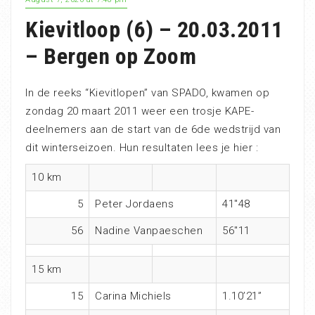
Kievitloop (6) – 20.03.2011
– Bergen op Zoom
In de reeks “Kievitlopen” van SPADO, kwamen op
zondag 20 maart 2011 weer een trosje KAPE-
deelnemers aan de start van de 6de wedstrijd van
dit winterseizoen. Hun resultaten lees je hier :
10 km
5
Peter Jordaens
41″48
56
Nadine Vanpaeschen
56″11
15 km
15
Carina Michiels
1.10’21”