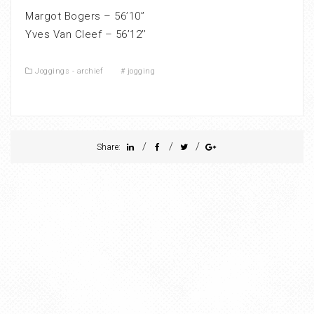
Margot Bogers – 56’10’’
Yves Van Cleef – 56’12’’
Joggings - archief
#
jogging
/
/
/
Share: