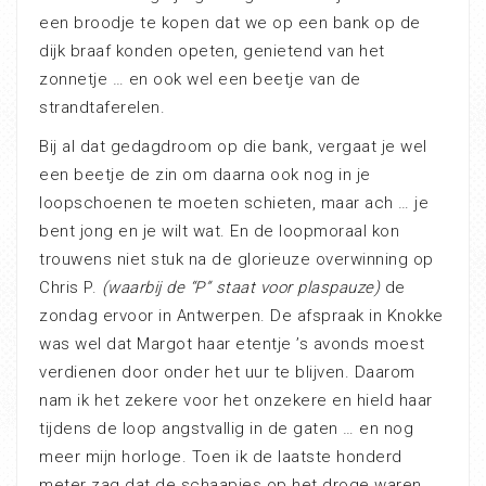
een broodje te kopen dat we op een bank op de
dijk braaf konden opeten, genietend van het
zonnetje … en ook wel een beetje van de
strandtaferelen.
Bij al dat gedagdroom op die bank, vergaat je wel
een beetje de zin om daarna ook nog in je
loopschoenen te moeten schieten, maar ach … je
bent jong en je wilt wat. En de loopmoraal kon
trouwens niet stuk na de glorieuze overwinning op
Chris P.
(waarbij de “P” staat voor plaspauze)
de
zondag ervoor in Antwerpen. De afspraak in Knokke
was wel dat Margot haar etentje ’s avonds moest
verdienen door onder het uur te blijven. Daarom
nam ik het zekere voor het onzekere en hield haar
tijdens de loop angstvallig in de gaten … en nog
meer mijn horloge. Toen ik de laatste honderd
meter zag dat de schaapjes op het droge waren