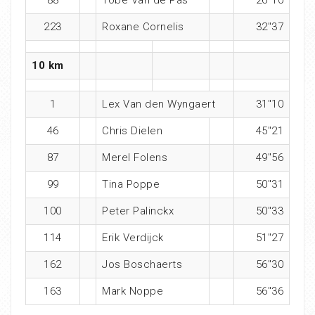
88
Tobe Van de Pas
26″10
223
Roxane Cornelis
32″37
10 km
1
Lex Van den Wyngaert
31″10
46
Chris Dielen
45″21
87
Merel Folens
49″56
99
Tina Poppe
50″31
100
Peter Palinckx
50″33
114
Erik Verdijck
51″27
162
Jos Boschaerts
56″30
163
Mark Noppe
56″36