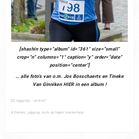
[shashin type=”album” id=”361″ size=”small”
crop=”n” columns=”1″ caption=”y” order=”date”
position=”center”]
… alle foto’s van o.m. Jos Bosschaerts en Tineke
Van Ginniken HIER in een album !
Joggings - archief
#
Ekeren
,
jogging
,
kom op tegen kankerloop