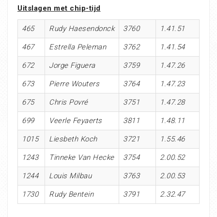
Uitslagen met chip-tijd
465
Rudy Haesendonck
3760
1.41.51
467
Estrella Peleman
3762
1.41.54
672
Jorge Figuera
3759
1.47.26
673
Pierre Wouters
3764
1.47.23
675
Chris Povré
3751
1.47.28
699
Veerle Feyaerts
3811
1.48.11
1015
Liesbeth Koch
3721
1.55.46
1243
Tinneke Van Hecke
3754
2.00.52
1244
Louis Milbau
3763
2.00.53
1730
Rudy Bentein
3791
2.32.47