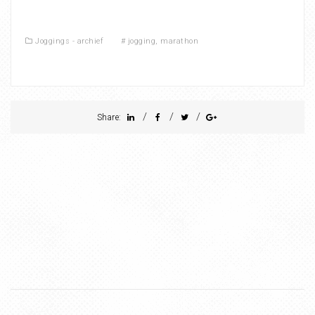
Joggings - archief
#
jogging
,
marathon
/
/
/
Share: