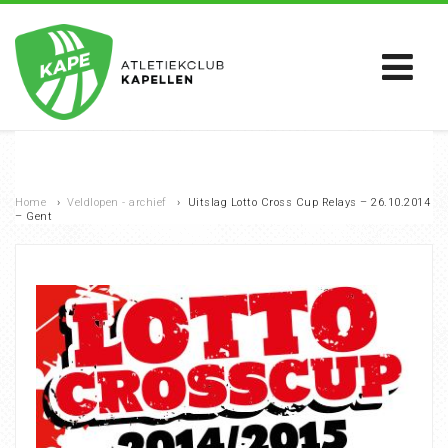
Home
›
Veldlopen - archief
›
Uitslag Lotto Cross Cup Relays – 26.10.2014
– Gent