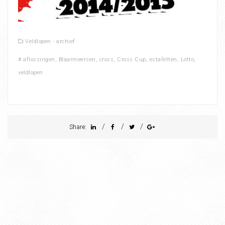
Veldlopen - archief
#
aflossingen
,
Blaarmeersen
,
cross
,
Cross Cup
,
estafetten
,
Lotto
,
veldlopen
/
/
/
Share: