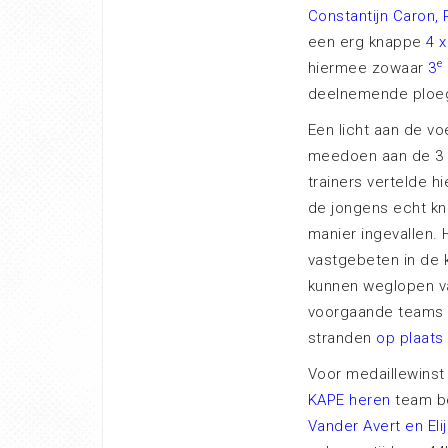
Constantijn Caron,
een erg knappe
4 
e
hiermee zowaar
3
deelnemende ploe
Een licht aan de v
meedoen aan de 3 x
trainers vertelde h
de jongens echt k
manier ingevallen. H
vastgebeten in de k
kunnen weglopen v
voorgaande teams n
stranden
op plaats 
Voor medaillewins
KAPE heren
team b
Vander Avert en Eli