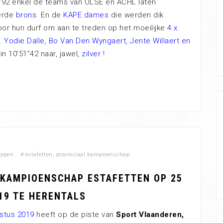
4”92 enkel de teams van OLSE en ACHL laten
erde
brons
. En de
KAPE dames
die werden dik
oor hun durf om aan te treden op het moeilijke
4 x
.
Yodie Dalle, Bo Van Den Wyngaert, Jente Willaert en
in 10’51”42 naar, jawel,
zilver
!
appen
#
estafetten
,
provinciaal kampioenschap
 KAMPIOENSCHAP ESTAFETTEN OP 25
19 TE HERENTALS
stus 2019
heeft op de piste van
Sport Vlaanderen,