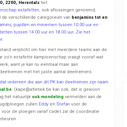
0, 2200, Herentals
het
enschap estafetten
, ook aflossingen genoemd,
al de verschillende categorieën van
benjamins tot en
amins, pupillen en miniemen tussen 10.00 uur en
detten tussen 14.00 uur en 18.00 uur. Zie het
r.
n stand verplicht om hier met meerdere teams aan de
ar zo’n estafette kampioenschap vraagt vooraf wat
werk, want je kan nu eenmaal maar aan
 deelnemen met het juiste aantal deelnemers.
at iedereen die aan dit PK kan deelnemen zijn naam
al.be
.
(kape@atletiek.be kan ook, dat is gewoon
ag het natuurlijk
ook mondeling
vermelden aan de
jeugdploegen zullen
Eddy
en
Stefan
voor de
, voor de ploegen vanaf cadet zal de coördinatie
beuren.