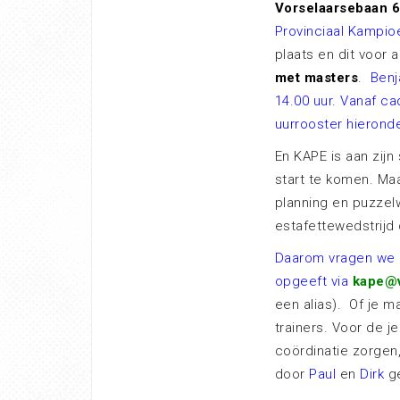
Vorselaarsebaan 6
Provinciaal Kampio
plaats en dit voor 
met masters
.
Benj
14.00 uur. Vanaf ca
uurrooster hieronde
En KAPE is aan zij
start te komen. Ma
planning en puzzel
estafettewedstrijd
Daarom vragen we d
opgeeft via
kape@v
een alias). Of je m
trainers. Voor de 
coördinatie zorgen
door
Paul
en
Dirk
ge