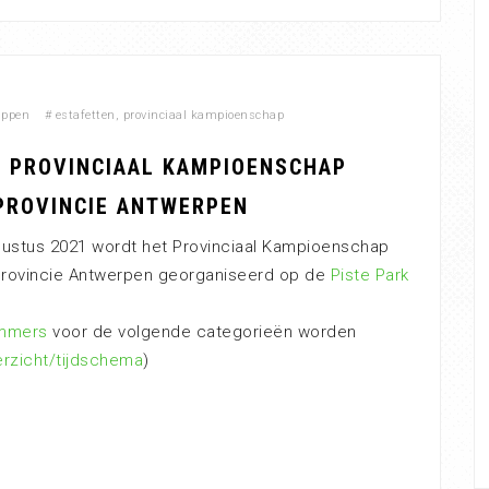
appen
#
estafetten
,
provinciaal kampioenschap
G PROVINCIAAL KAMPIOENSCHAP
PROVINCIE ANTWERPEN
ustus 2021 wordt het Provinciaal Kampioenschap
provincie Antwerpen georganiseerd op de
Piste Park
ummers
voor de volgende categorieën worden
rzicht/tijdschema
)