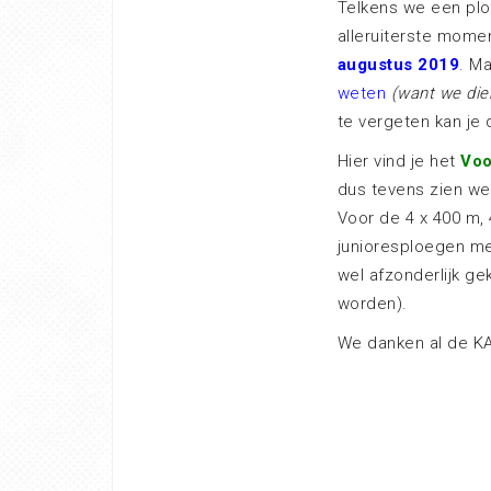
Telkens we een plo
alleruiterste mome
augustus 2019
. M
weten
(want we dien
te vergeten kan j
Hier vind je het
Voo
dus tevens zien w
Voor de 4 x 400 m, 
junioresploegen me
wel afzonderlijk g
worden).
We danken al de KAP