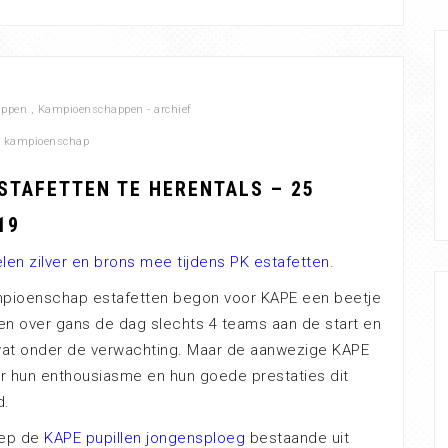
appen
,
Kampioenschappen - archief
al kampioenschap
STAFETTEN TE HERENTALS – 25
19
en zilver en brons mee tijdens PK estafetten.
mpioenschap estafetten begon voor KAPE een beetje
en over gans de dag slechts 4 teams aan de start en
wat onder de verwachting. Maar de aanwezige KAPE
r hun enthousiasme en hun goede prestaties dit
d.
iep de
KAPE pupillen jongensploeg
bestaande uit