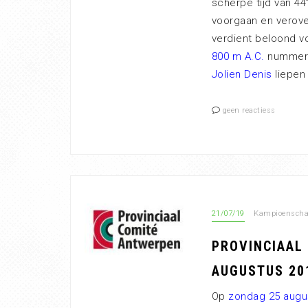
scherpe tijd van 4
voorgaan en verov
verdient beloond v
800 m A.C.
nummer
Jolien Denis
liepen 
geen reactiess
21/07/19
Kampioensch
PROVINCIAAL
AUGUSTUS 20
Op
zondag 25 augu