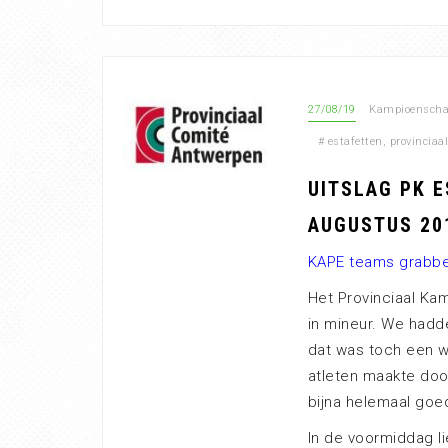
27/08/19
Kampioensch
#
estafetten
,
provincia
UITSLAG PK E
AUGUSTUS 20
KAPE teams grabbel
Het Provinciaal Ka
in mineur. We hadd
dat was toch een 
atleten maakte doo
bijna helemaal goe
In de voormiddag l