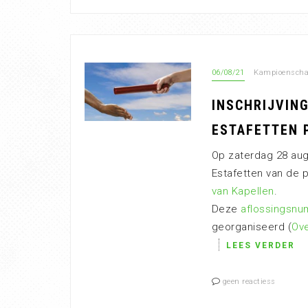
06/08/21
Kampioensch
INSCHRIJVIN
ESTAFETTEN 
Op zaterdag 28 aug
Estafetten van de 
van Kapellen
.
Deze
aflossingsn
georganiseerd (
Ove
LEES VERDER
geen reactiess