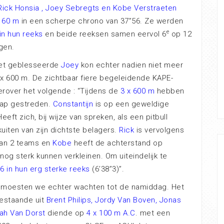
 Rick Honsia , Joey Sebregts en Kobe Verstraeten
x 60 m
in een scherpe chrono van 37”56. Ze werden
e
in hun reeks
en beide reeksen samen eervol 6
op 12
gen.
oet geblesseerde
Joey
kon echter nadien niet meer
 600 m. De zichtbaar fiere begeleidende KAPE-
ierover het volgende : “Tijdens de
3 x 600 m
hebben
nap gestreden.
Constantijn
is op een geweldige
eeft zich, bij wijze van spreken, als een pitbull
uiten van zijn dichtste belagers.
Rick
is vervolgens
an 2 teams en
Kobe
heeft de achterstand op
og sterk kunnen verkleinen. Om uiteindelijk te
6 in hun erg sterke reeks
(6’38”3)”.
t moesten we echter wachten tot de namiddag. Het
estaande uit
Brent Philips, Jordy Van Boven, Jonas
jah Van Dorst
diende op
4 x 100 m A.C
. met een