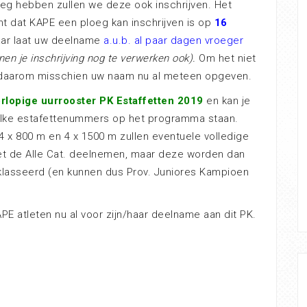
eg hebben zullen we deze ook inschrijven. Het
nt dat KAPE een ploeg kan inschrijven is op
16
aar laat uw deelname
a.u.b. al paar dagen vroeger
en je inschrijving nog te verwerken ook).
Om het niet
e daarom misschien uw naam nu al meteen opgeven.
rlopige uurrooster PK Estaffetten 2019
en kan je
elke estafettenummers op het programma staan.
4 x 800 m en 4 x 1500 m zullen eventuele volledige
t de Alle Cat. deelnemen, maar deze worden dan
eklasseerd (en kunnen dus Prov. Juniores Kampioen
E atleten nu al voor zijn/haar deelname aan dit PK.