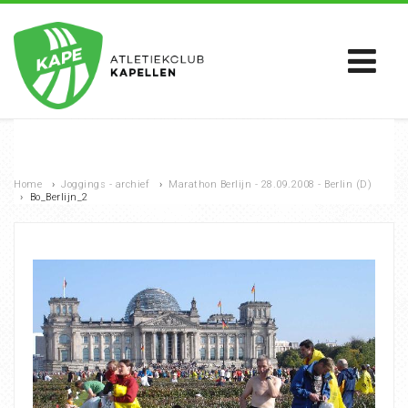
Home
›
Joggings - archief
›
Marathon Berlijn - 28.09.2008 - Berlin (D)
›
Bo_Berlijn_2