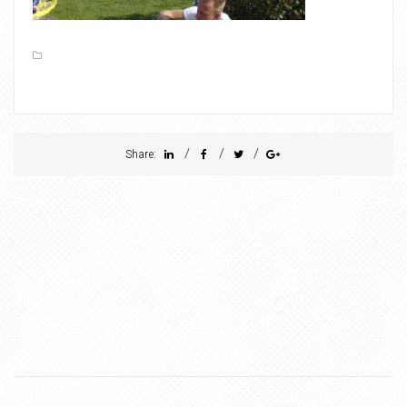
/
/
/
Share: