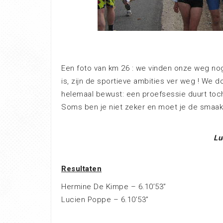
Een foto van km 26 : we vinden onze weg nog
is, zijn de sportieve ambities ver weg ! We d
helemaal bewust: een proefsessie duurt toch 
Soms ben je niet zeker en moet je de smaak
Lu
Resultaten
Hermine De Kimpe – 6.10’53”
Lucien Poppe – 6.10’53”