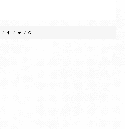
/
/
/