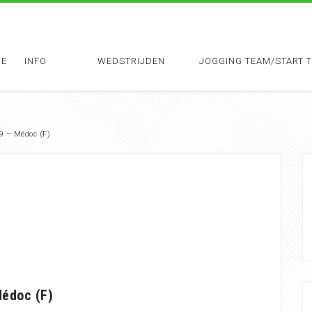
E
INFO
WEDSTRIJDEN
JOGGING TEAM/START 
9 – Médoc (F)
édoc (F)