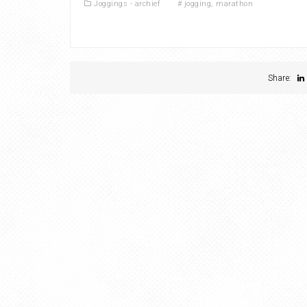
Joggings - archief
#
jogging
,
marathon
Share: